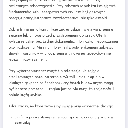
rozliczanych roboczogodzin. Przy robotach w pobliżu istniejących
fundamentów, kabli energetycznych czy instalacji gazowych
precyzja pracy jest sprawą bezpieczeństwa, nie tylko estetyki.
Dobra firma jasno komunikuje zakres usługi i wystawia pisemne
zlecenie lub umowę przed przystąpieniem do pracy. Oferty
wyłącznie ustne, bez żadnej dokumentacji, to ryzyko nieporozumień
przy rozliczeniu. Minimum to e-mail z potwierdzeniem zakresu,
stawek i warunków — choć pisemna umowa jest zdecydowanie
lepszym rozwiązaniem.
Przy wyborze warto też zapytać o referencje lub zdjęcia
zrealizowanych prac. Na terenie Warmii i Mazur opinie w
lokalnych grupach na Facebooku czy forach budowlanych mogą
być bardzo pomocne — region jest na tyle mały, że znajomości i
opinie krążą szybko.
Kilka rzeczy, na które zwracamy uwagę przy ostatecznej decyzji:
czy firma podaje stawkę za transport sprzętu osobno, czy wlicza w
cenę usługi