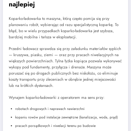
najlepiej
Koparko-ładowarka to maszyna, którą często pomija się przy
planowaniu robót, wybierając od razu specjalistyczną koparkę. To
błąd, bo w wielu przypadkach koparko-ładowarka jest szybsza,
bardziej mobilna i tańsza w eksploatacji.
Przedni ładowacz sprawdza się przy załadunku materiałów sypkich
— kruszywa, piasku, ziemi — oraz przy pracach niwelacyjnych na
większych powierzchniach. Tylna łyżka kopiąca pozwala wykonywać
wykopy pod fundamenty, przyłącza i drenaże. Maszyna może
poruszać się po drogach publicznych bez niskołożu, co eliminuje
koszty transportu przy zleceniach w obrębie jednej miejscowości
lub na krótkich dystansach.
Wynajem koparko-ładowarki z operatorem ma sens przy:
robotach drogowych i naprawach nawierzchni
kopaniu rowów pod instalacje zewnętrzne (kanalizacja, woda, prąd)
pracach porządkowych i niwelacji terenu po budowie