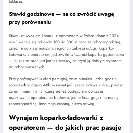
fakturze.
Stawki godzinowe — na co zwrócić uwagę
przy porównaniu
Stawki za wynajem koparki z operatorem w Polsce (dane z 2024
roku) wahają się od około 180 do 300 zł netto za roboczogodzinę,
zależnie od klasy maszyny, regionu i zakresu usługi. Koparko-
ładowarka z operatorem jest zwykle tańsza niż koparka gąsienicowa
— jej zakres prac jest jednak szerszy, co czyni ją dobrym wyborem
do robót mieszanych.
Przy porównywaniu ofert pamiętaj, że minimalna liczba godzin
roboczych to często 4-8h — nawet jeśli praca potrwa krócej, płacisz
za minimum. Firmy różnią się też podejściem do czasu
oczekiwania operatora na budowie: jedne liczą go jak normalną
roboczogodzinę, inne mają osobną, niższą stawkę.
Wynajem koparko-ładowarki z
operatorem — do jakich prac pasuje