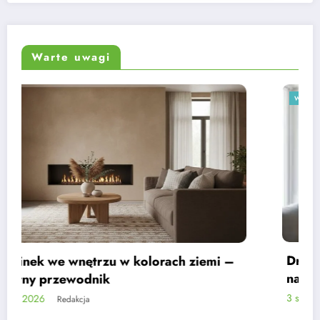
Warte uwagi
WNĘTRZA
Drewno na ścianie w małym metrażu –
najczęstsze błędy
3 sierpnia, 2026
Redakcja