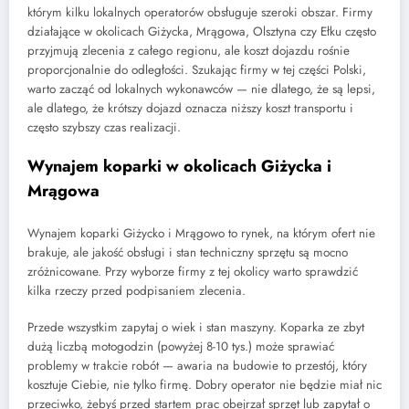
którym kilku lokalnych operatorów obsługuje szeroki obszar. Firmy
działające w okolicach Giżycka, Mrągowa, Olsztyna czy Ełku często
przyjmują zlecenia z całego regionu, ale koszt dojazdu rośnie
proporcjonalnie do odległości. Szukając firmy w tej części Polski,
warto zacząć od lokalnych wykonawców — nie dlatego, że są lepsi,
ale dlatego, że krótszy dojazd oznacza niższy koszt transportu i
często szybszy czas realizacji.
Wynajem koparki w okolicach Giżycka i
Mrągowa
Wynajem koparki Giżycko i Mrągowo to rynek, na którym ofert nie
brakuje, ale jakość obsługi i stan techniczny sprzętu są mocno
zróżnicowane. Przy wyborze firmy z tej okolicy warto sprawdzić
kilka rzeczy przed podpisaniem zlecenia.
Przede wszystkim zapytaj o wiek i stan maszyny. Koparka ze zbyt
dużą liczbą motogodzin (powyżej 8-10 tys.) może sprawiać
problemy w trakcie robót — awaria na budowie to przestój, który
kosztuje Ciebie, nie tylko firmę. Dobry operator nie będzie miał nic
przeciwko, żebyś przed startem prac obejrzał sprzęt lub zapytał o