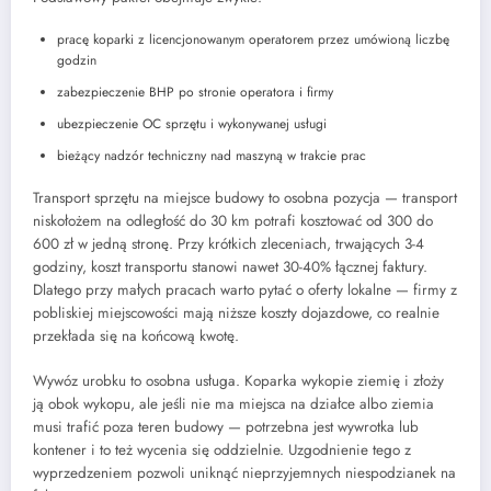
pracę koparki z licencjonowanym operatorem przez umówioną liczbę
godzin
zabezpieczenie BHP po stronie operatora i firmy
ubezpieczenie OC sprzętu i wykonywanej usługi
bieżący nadzór techniczny nad maszyną w trakcie prac
Transport sprzętu na miejsce budowy to osobna pozycja — transport
niskołożem na odległość do 30 km potrafi kosztować od 300 do
600 zł w jedną stronę. Przy krótkich zleceniach, trwających 3-4
godziny, koszt transportu stanowi nawet 30-40% łącznej faktury.
Dlatego przy małych pracach warto pytać o oferty lokalne — firmy z
pobliskiej miejscowości mają niższe koszty dojazdowe, co realnie
przekłada się na końcową kwotę.
Wywóz urobku to osobna usługa. Koparka wykopie ziemię i złoży
ją obok wykopu, ale jeśli nie ma miejsca na działce albo ziemia
musi trafić poza teren budowy — potrzebna jest wywrotka lub
kontener i to też wycenia się oddzielnie. Uzgodnienie tego z
wyprzedzeniem pozwoli uniknąć nieprzyjemnych niespodzianek na