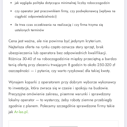
jak wygląda polityka dotycząca minimalnej liczby roboczogodzin
czy operator jest pracownikiem firmy, czy podwykonawcą (wpływa na
ciągłość odpowiedzialności)
ile trwa czas oczekiwania na realizację i czy firma trzyma się
ustalonych terminów
Cena jest ważna, ale nie powinna być jedynym kryterium.
Najtańsza oferta na rynku często oznacza stary sprzęt, brak
ubezpieczenia lub operatora bez odpowiednich kwalifikacji.
Różnica 30-40 zł na roboczogodzinie między przeciętną a bardzo
tanią ofertą przy zleceniu trwającym 8 godzin to około 250-320 zł
oszczędności — i pytanie, czy warto ryzykować dla takiej kwoty.
Wynajem koparki z operatorem przy dobrym wyborze wykonawcy
to inwestycja, która zwraca się w czasie i spokoju na budowie.
Precyzyjne omówienie zakresu, pisemne warunki i sprawdzony
lokalny operator — to wystarczy, żeby roboty ziemne przebiegły
zgodnie z planem. Polecamy szczególnie sprawdzone firmy takie
jak
Ar-las.pl
.