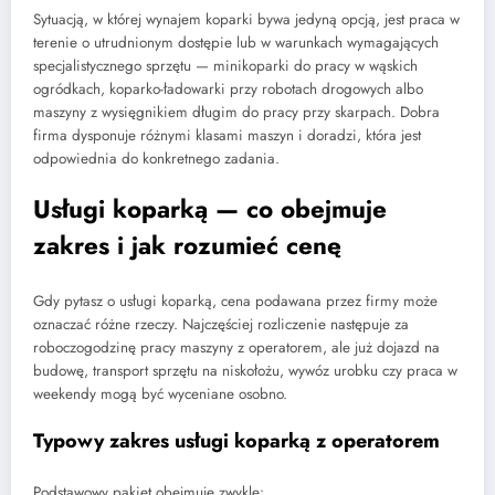
Sytuacją, w której wynajem koparki bywa jedyną opcją, jest praca w
terenie o utrudnionym dostępie lub w warunkach wymagających
specjalistycznego sprzętu — minikoparki do pracy w wąskich
ogródkach, koparko-ładowarki przy robotach drogowych albo
maszyny z wysięgnikiem długim do pracy przy skarpach. Dobra
firma dysponuje różnymi klasami maszyn i doradzi, która jest
odpowiednia do konkretnego zadania.
Usługi koparką — co obejmuje
zakres i jak rozumieć cenę
Gdy pytasz o usługi koparką, cena podawana przez firmy może
oznaczać różne rzeczy. Najczęściej rozliczenie następuje za
roboczogodzinę pracy maszyny z operatorem, ale już dojazd na
budowę, transport sprzętu na niskołożu, wywóz urobku czy praca w
weekendy mogą być wyceniane osobno.
Typowy zakres usługi koparką z operatorem
Podstawowy pakiet obejmuje zwykle: