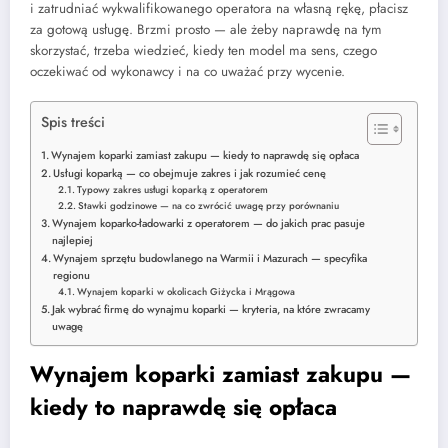
i zatrudniać wykwalifikowanego operatora na własną rękę, płacisz
za gotową usługę. Brzmi prosto — ale żeby naprawdę na tym
skorzystać, trzeba wiedzieć, kiedy ten model ma sens, czego
oczekiwać od wykonawcy i na co uważać przy wycenie.
Spis treści
Wynajem koparki zamiast zakupu — kiedy to naprawdę się opłaca
Usługi koparką — co obejmuje zakres i jak rozumieć cenę
Typowy zakres usługi koparką z operatorem
Stawki godzinowe — na co zwrócić uwagę przy porównaniu
Wynajem koparko-ładowarki z operatorem — do jakich prac pasuje
najlepiej
Wynajem sprzętu budowlanego na Warmii i Mazurach — specyfika
regionu
Wynajem koparki w okolicach Giżycka i Mrągowa
Jak wybrać firmę do wynajmu koparki — kryteria, na które zwracamy
uwagę
Wynajem koparki zamiast zakupu —
kiedy to naprawdę się opłaca