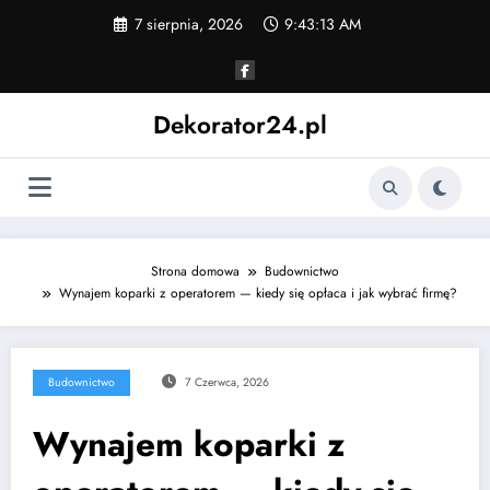
Skip
7 sierpnia, 2026
9:43:14 AM
to
content
Dekorator24.pl
Strona domowa
Budownictwo
Wynajem koparki z operatorem — kiedy się opłaca i jak wybrać firmę?
Budownictwo
7 Czerwca, 2026
Wynajem koparki z