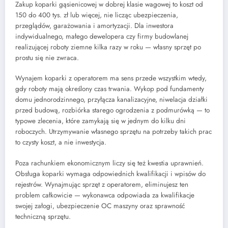
Zakup koparki gąsienicowej w dobrej klasie wagowej to koszt od
150 do 400 tys. zł lub więcej, nie licząc ubezpieczenia,
przeglądów, garażowania i amortyzacji. Dla inwestora
indywidualnego, małego dewelopera czy firmy budowlanej
realizującej roboty ziemne kilka razy w roku — własny sprzęt po
prostu się nie zwraca.
Wynajem koparki z operatorem ma sens przede wszystkim wtedy,
gdy roboty mają określony czas trwania. Wykop pod fundamenty
domu jednorodzinnego, przyłącza kanalizacyjne, niwelacja działki
przed budową, rozbiórka starego ogrodzenia z podmurówką — to
typowe zlecenia, które zamykają się w jednym do kilku dni
roboczych. Utrzymywanie własnego sprzętu na potrzeby takich prac
to czysty koszt, a nie inwestycja.
Poza rachunkiem ekonomicznym liczy się też kwestia uprawnień.
Obsługa koparki wymaga odpowiednich kwalifikacji i wpisów do
rejestrów. Wynajmując sprzęt z operatorem, eliminujesz ten
problem całkowicie — wykonawca odpowiada za kwalifikacje
swojej załogi, ubezpieczenie OC maszyny oraz sprawność
techniczną sprzętu.