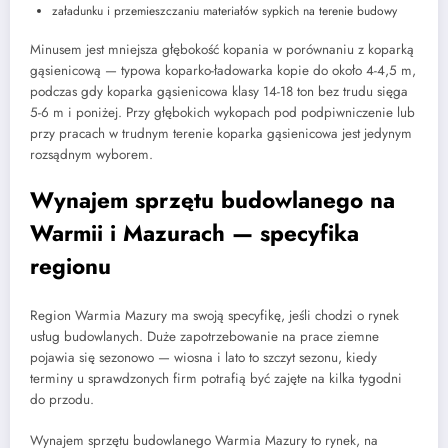
załadunku i przemieszczaniu materiałów sypkich na terenie budowy
Minusem jest mniejsza głębokość kopania w porównaniu z koparką
gąsienicową — typowa koparko-ładowarka kopie do około 4-4,5 m,
podczas gdy koparka gąsienicowa klasy 14-18 ton bez trudu sięga
5-6 m i poniżej. Przy głębokich wykopach pod podpiwniczenie lub
przy pracach w trudnym terenie koparka gąsienicowa jest jedynym
rozsądnym wyborem.
Wynajem sprzętu budowlanego na
Warmii i Mazurach — specyfika
regionu
Region Warmia Mazury ma swoją specyfikę, jeśli chodzi o rynek
usług budowlanych. Duże zapotrzebowanie na prace ziemne
pojawia się sezonowo — wiosna i lato to szczyt sezonu, kiedy
terminy u sprawdzonych firm potrafią być zajęte na kilka tygodni
do przodu.
Wynajem sprzętu budowlanego Warmia Mazury to rynek, na