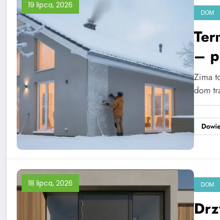
19 lipca, 2026
DOM
Ter
– p
Zima t
dom tr
Dowie
18 lipca, 2026
DOM
Drz