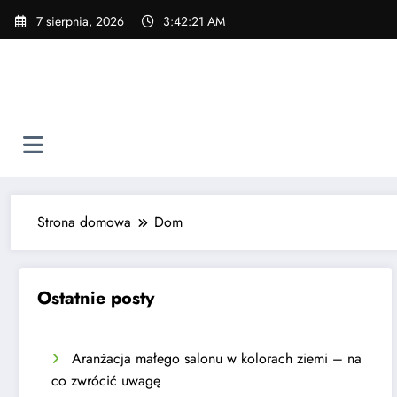
Skip
7 sierpnia, 2026
3:42:22 AM
to
content
Strona domowa
Dom
Ostatnie posty
Aranżacja małego salonu w kolorach ziemi – na
co zwrócić uwagę