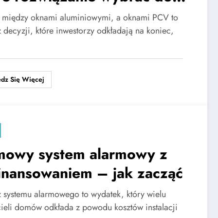
u jednorodzinnego?
między oknami aluminiowymi, a oknami PCV to
 decyzji, które inwestorzy odkładają na koniec,
dz Się Więcej
owy system alarmowy z
inansowaniem – jak zacząć
 systemu alarmowego to wydatek, który wielu
cieli domów odkłada z powodu kosztów instalacji