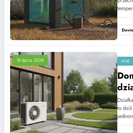
przech
temper
Dowie
16 lipca, 2026
DOM
Dom
dzi
Działk
to dzi
jednor