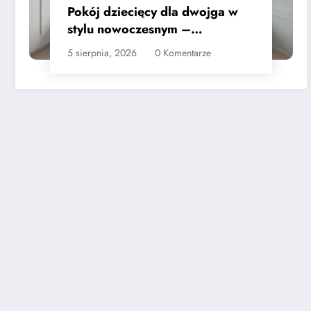
Pokój dziecięcy dla dwojga w
stylu nowoczesnym –
praktyczne wskazówki
5 sierpnia, 2026
0 Komentarze