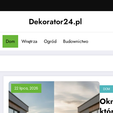
Dekorator24.pl
Dom
Wnętrza
Ogród
Budownictwo
22 lipca, 2026
DOM
Okn
któ