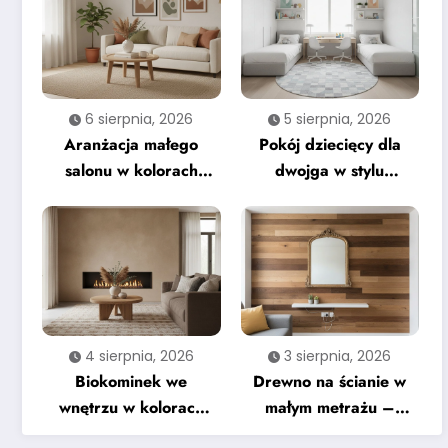
6 sierpnia, 2026
5 sierpnia, 2026
Aranżacja małego
Pokój dziecięcy dla
salonu w kolorach
dwojga w stylu
ziemi – na co zwrócić
nowoczesnym –
uwagę
praktyczne wskazówki
4 sierpnia, 2026
3 sierpnia, 2026
Biokominek we
Drewno na ścianie w
wnętrzu w kolorach
małym metrażu –
ziemi – kompletny
najczęstsze błędy