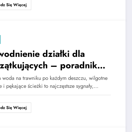
dz Się Więcej
odnienie działki dla
zątkujących – poradnik
k po kroku
a woda na trawniku po każdym deszczu, wilgotne
 i pękające ścieżki to najczęstsze sygnały,…
dz Się Więcej