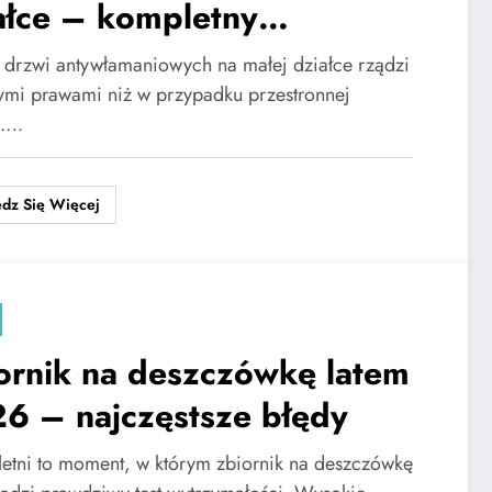
ałce – kompletny
ewodnik
drzwi antywłamaniowych na małej działce rządzi
nymi prawami niż w przypadku przestronnej
i.…
dz Się Więcej
ornik na deszczówkę latem
6 – najczęstsze błędy
letni to moment, w którym zbiornik na deszczówkę