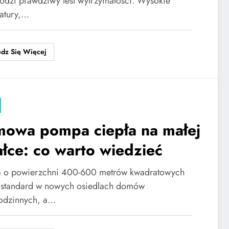
odzi prawdziwy test wytrzymałości. Wysokie
atury,…
dz Się Więcej
owa pompa ciepła na małej
ałce: co warto wiedzieć
a o powierzchni 400-600 metrów kwadratowych
ś standard w nowych osiedlach domów
odzinnych, a…