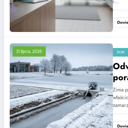
i…
Dowie
21 lipca, 2026
DOM
Odw
por
Zima p
właści
zamar
Dowie