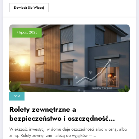
Dowiedz Się Więcej
7 lipca, 2026
DOM
Rolety zewnętrzne a
bezpieczeństwo i oszczędność
energii – czy to inwestycja tylko na
Większość inwestycji w domu daje oszczędności albo wiosną, albo
lato?
zimą. Rolety zewnętrzne należą do wyjątków —…