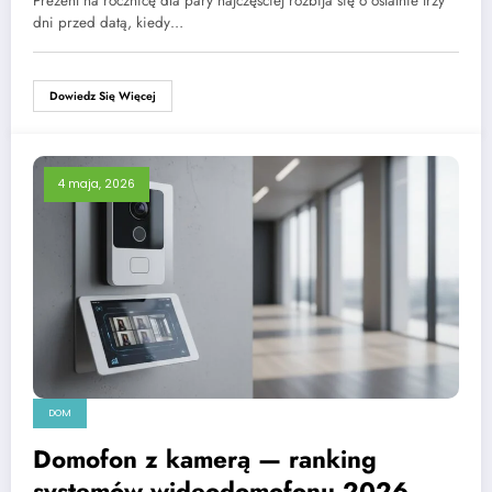
Prezent na rocznicę dla pary najczęściej rozbija się o ostatnie trzy
dni przed datą, kiedy…
Dowiedz Się Więcej
4 maja, 2026
DOM
Domofon z kamerą — ranking
systemów wideodomofonu 2026