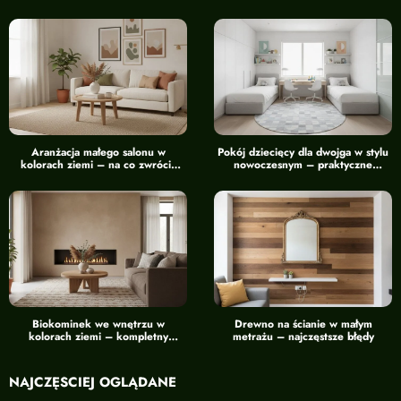
Aranżacja małego salonu w
Pokój dziecięcy dla dwojga w stylu
kolorach ziemi – na co zwrócić
nowoczesnym – praktyczne
uwagę
wskazówki
Biokominek we wnętrzu w
Drewno na ścianie w małym
kolorach ziemi – kompletny
metrażu – najczęstsze błędy
przewodnik
NAJCZĘŚCIEJ OGLĄDANE