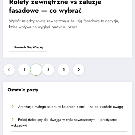
Rolety zewnętrzne vs żaluzje
fasadowe — co wybrać
Wybór między roletą zewnętrzną a żaluzją fasadową to decyzja,
która wpływa na wygląd budynku przez…
Dowiedz Się Więcej
Stronicowanie
…
1
2
3
5
wpisów
Ostatnie posty
Aranżacja małego salonu w kolorach ziemi – na co zwrócić uwagę
Pokój dziecięcy dla dwojga w stylu nowoczesnym – praktyczne
wskazówki