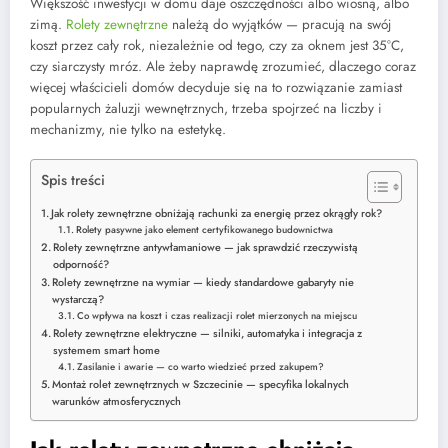
Większość inwestycji w domu daje oszczędności albo wiosną, albo
zimą.
Rolety zewnętrzne
należą do wyjątków — pracują na swój
koszt przez cały rok, niezależnie od tego, czy za oknem jest 35°C,
czy siarczysty mróz. Ale żeby naprawdę zrozumieć, dlaczego coraz
więcej właścicieli domów decyduje się na to rozwiązanie zamiast
popularnych żaluzji wewnętrznych, trzeba spojrzeć na liczby i
mechanizmy, nie tylko na estetykę.
Spis treści
Jak rolety zewnętrzne obniżają rachunki za energię przez okrągły rok?
Rolety pasywne jako element certyfikowanego budownictwa
Rolety zewnętrzne antywłamaniowe — jak sprawdzić rzeczywistą
odporność?
Rolety zewnętrzne na wymiar — kiedy standardowe gabaryty nie
wystarczą?
Co wpływa na koszt i czas realizacji rolet mierzonych na miejscu
Rolety zewnętrzne elektryczne — silniki, automatyka i integracja z
systemem smart home
Zasilanie i awarie — co warto wiedzieć przed zakupem?
Montaż rolet zewnętrznych w Szczecinie — specyfika lokalnych
warunków atmosferycznych