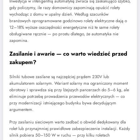
Inwestycja w inteligentną automatykę zwraca się zaskakująco szybko,
gdy policzymy, ile razy domownicy zapominają opuścić rolety
wychodząc z domu w upalny dzień. Według szacunków
branżowych oprogramowane godzinowo rolety elektryczne dają o
12–18% wyższe oszczędności energetyczne niż te same rolety
obsługiwane ręcznie — po prostu dlatego, że automatyka nie
zapomina.
Zasilanie i awarie — co warto wiedzieć przed
zakupem?
Silniki tubowe zasilane są najczęściej prądem 230V lub
akumulatorem solarnym. Wariant solarny ma ograniczony moment
obrotowy i sprawdza się przy lżejszych pancerzach do 5–6 kg, ale
eliminuje potrzebę prowadzenia przewodów elektrycznych — co
przy modernizacji istniejącego budynku bywa decydującym
argumentem.
Przy zasilaniu sieciowym warto zadbać o obwód dedykowany dla
rolet lub przynajmniej prawidłowe zabezpieczenie instalacji. Każdy
silnik pobiera 50–150 W w ruchu — przy kilku roletach