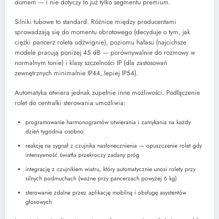
domem — i nie dotyczy to już tylko segmentu premium.
Silniki tubowe to standard. Różnice między producentami
sprowadzają się do momentu obrotowego (decyduje o tym, jak
ciężki pancerz roleta udźwignie), poziomu hałasu (najcichsze
modele pracują poniżej 45 dB — porównywalnie do rozmowy w
normalnym tonie) i klasy szczelności IP (dla zastosowań
zewnętrznych minimalnie IP44, lepiej IP54).
Automatyka otwiera jednak zupełnie inne możliwości. Podłączenie
rolet do centralki sterowania umożliwia:
programowanie harmonogramów otwierania i zamykania na każdy
dzień tygodnia osobno
reakcję na sygnał z czujnika nasłonecznienia — opuszczenie rolet gdy
intensywność światła przekroczy zadany próg
integrację z czujnikiem wiatru, który automatycznie unosi rolety przy
silnych podmuchach (ważne przy pancerzach powyżej 6 kg)
sterowanie zdalne przez aplikację mobilną i obsługę asystentów
głosowych