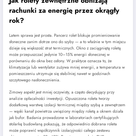
Jak rolety zewnętrzne obniżają
rachunki za energię przez okrągły
rok?
Latem sprawa jest prosta. Pancerz rolet blokuje promieniowanie
słoneczne zanim dotrze ono do szyby — a to właśnie w tym miejscu
dzieje się większość strat termicznych. Okno z zaciągniętą roletą
może przepuszczać jedynie 10–15% energii słonecznej w
porównaniu do okna bez osłony. W praktyce oznacza to, że
klimatyzacja lub wentylator zużywa mniej energii, a temperatura w
pomieszczeniu utrzymuje się stabilniej nawet w godzinach
szczytowego nasłonecznienia.
Zimowy aspekt jest mniej oczywisty, a często decydujący przy
analizie opłacalności inwestycji. Opuszczona roleta tworzy
dodatkową warstwę izolacji termicznej między szybą a zewnętrzem
— wąski kanał powietrza uwięziony między roletą a oknem działa
jak bufor. Badania prowadzone w laboratoriach certyfikujących
stolarkę budowlaną pokazują, że odpowiednio dobrana roleta
może poprawić współczynnik izolacyjności całego zestawu