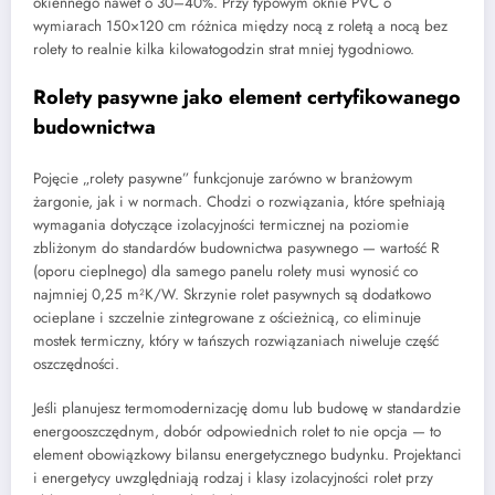
okiennego nawet o 30–40%. Przy typowym oknie PVC o
wymiarach 150×120 cm różnica między nocą z roletą a nocą bez
rolety to realnie kilka kilowatogodzin strat mniej tygodniowo.
Rolety pasywne jako element certyfikowanego
budownictwa
Pojęcie „rolety pasywne” funkcjonuje zarówno w branżowym
żargonie, jak i w normach. Chodzi o rozwiązania, które spełniają
wymagania dotyczące izolacyjności termicznej na poziomie
zbliżonym do standardów budownictwa pasywnego — wartość R
(oporu cieplnego) dla samego panelu rolety musi wynosić co
najmniej 0,25 m²K/W. Skrzynie rolet pasywnych są dodatkowo
ocieplane i szczelnie zintegrowane z ościeżnicą, co eliminuje
mostek termiczny, który w tańszych rozwiązaniach niweluje część
oszczędności.
Jeśli planujesz termomodernizację domu lub budowę w standardzie
energooszczędnym, dobór odpowiednich rolet to nie opcja — to
element obowiązkowy bilansu energetycznego budynku. Projektanci
i energetycy uwzględniają rodzaj i klasy izolacyjności rolet przy