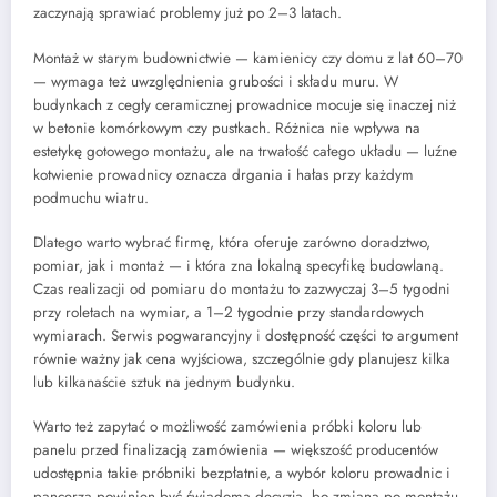
zaczynają sprawiać problemy już po 2–3 latach.
Montaż w starym budownictwie — kamienicy czy domu z lat 60–70
— wymaga też uwzględnienia grubości i składu muru. W
budynkach z cegły ceramicznej prowadnice mocuje się inaczej niż
w betonie komórkowym czy pustkach. Różnica nie wpływa na
estetykę gotowego montażu, ale na trwałość całego układu — luźne
kotwienie prowadnicy oznacza drgania i hałas przy każdym
podmuchu wiatru.
Dlatego warto wybrać firmę, która oferuje zarówno doradztwo,
pomiar, jak i montaż — i która zna lokalną specyfikę budowlaną.
Czas realizacji od pomiaru do montażu to zazwyczaj 3–5 tygodni
przy roletach na wymiar, a 1–2 tygodnie przy standardowych
wymiarach. Serwis pogwarancyjny i dostępność części to argument
równie ważny jak cena wyjściowa, szczególnie gdy planujesz kilka
lub kilkanaście sztuk na jednym budynku.
Warto też zapytać o możliwość zamówienia próbki koloru lub
panelu przed finalizacją zamówienia — większość producentów
udostępnia takie próbniki bezpłatnie, a wybór koloru prowadnic i
pancerza powinien być świadomą decyzją, bo zmiana po montażu