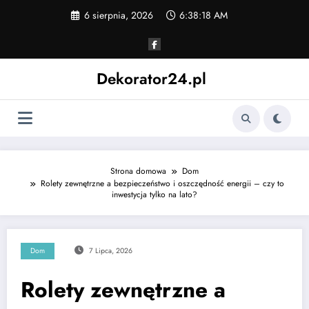
Skip
6 sierpnia, 2026
6:38:19 AM
to
content
Dekorator24.pl
Strona domowa
Dom
Rolety zewnętrzne a bezpieczeństwo i oszczędność energii – czy to
inwestycja tylko na lato?
Dom
7 Lipca, 2026
Rolety zewnętrzne a