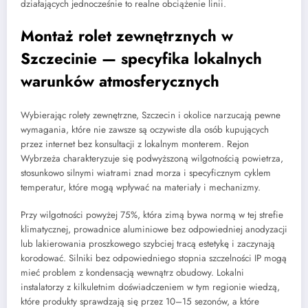
działających jednocześnie to realne obciążenie linii.
Montaż rolet zewnętrznych w
Szczecinie — specyfika lokalnych
warunków atmosferycznych
Wybierając rolety zewnętrzne, Szczecin i okolice narzucają pewne
wymagania, które nie zawsze są oczywiste dla osób kupujących
przez internet bez konsultacji z lokalnym monterem. Rejon
Wybrzeża charakteryzuje się podwyższoną wilgotnością powietrza,
stosunkowo silnymi wiatrami znad morza i specyficznym cyklem
temperatur, które mogą wpływać na materiały i mechanizmy.
Przy wilgotności powyżej 75%, która zimą bywa normą w tej strefie
klimatycznej, prowadnice aluminiowe bez odpowiedniej anodyzacji
lub lakierowania proszkowego szybciej tracą estetykę i zaczynają
korodować. Silniki bez odpowiedniego stopnia szczelności IP mogą
mieć problem z kondensacją wewnątrz obudowy. Lokalni
instalatorzy z kilkuletnim doświadczeniem w tym regionie wiedzą,
które produkty sprawdzają się przez 10–15 sezonów, a które