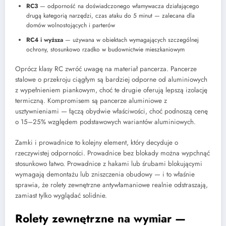
RC3
— odporność na doświadczonego włamywacza działającego
drugą kategorią narzędzi, czas ataku do 5 minut — zalecana dla
domów wolnostojących i parterów
RC4 i wyższa
— używana w obiektach wymagających szczególnej
ochrony, stosunkowo rzadko w budownictwie mieszkaniowym
Oprócz klasy RC zwróć uwagę na materiał pancerza. Pancerze
stalowe o przekroju ciągłym są bardziej odporne od aluminiowych
z wypełnieniem piankowym, choć te drugie oferują lepszą izolację
termiczną. Kompromisem są pancerze aluminiowe z
usztywnieniami — łączą obydwie właściwości, choć podnoszą cenę
o 15–25% względem podstawowych wariantów aluminiowych.
Zamki i prowadnice to kolejny element, który decyduje o
rzeczywistej odporności. Prowadnice bez blokady można wypchnąć
stosunkowo łatwo. Prowadnice z hakami lub śrubami blokującymi
wymagają demontażu lub zniszczenia obudowy — i to właśnie
sprawia, że rolety zewnętrzne antywłamaniowe realnie odstraszają,
zamiast tylko wyglądać solidnie.
Rolety zewnętrzne na wymiar —