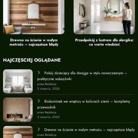
Drewno na ścianie w małym
Przedpokój z lustrem dla alergika:
metrażu – najczęstsze błędy
co warto wiedzieć
NAJCZĘŚCIEJ OGLĄDANE
Pokój dziecięcy dla dwojga w stylu nowoczesnym –
praktyczne wskazówki
przez Redakcja
5 sierpnia, 2026
Biokominek we wnętrzu w kolorach ziemi – kompletny
przewodnik
przez Redakcja
4 sierpnia, 2026
Drewno na ścianie w małym metrażu – najczęstsze błędy
przez Redakcja