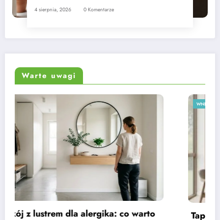
4 sierpnia, 2026
0 Komentarze
Warte uwagi
WNĘTRZA
Tapety w jadalni dla rodziny – poradnik krok