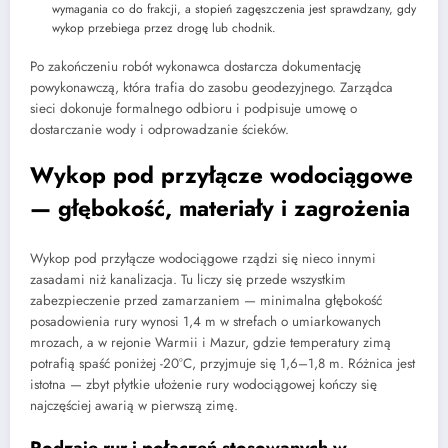
wymagania co do frakcji, a stopień zagęszczenia jest sprawdzany, gdy
wykop przebiega przez drogę lub chodnik.
Po zakończeniu robót wykonawca dostarcza dokumentację
powykonawczą, która trafia do zasobu geodezyjnego. Zarządca
sieci dokonuje formalnego odbioru i podpisuje umowę o
dostarczanie wody i odprowadzanie ścieków.
Wykop pod przyłącze wodociągowe
— głębokość, materiały i zagrożenia
Wykop pod przyłącze wodociągowe rządzi się nieco innymi
zasadami niż kanalizacja. Tu liczy się przede wszystkim
zabezpieczenie przed zamarzaniem — minimalna głębokość
posadowienia rury wynosi 1,4 m w strefach o umiarkowanych
mrozach, a w rejonie Warmii i Mazur, gdzie temperatury zimą
potrafią spaść poniżej -20°C, przyjmuje się 1,6–1,8 m. Różnica jest
istotna — zbyt płytkie ułożenie rury wodociągowej kończy się
najczęściej awarią w pierwszą zimę.
Rodzaje rur i połączeń stosowanych w