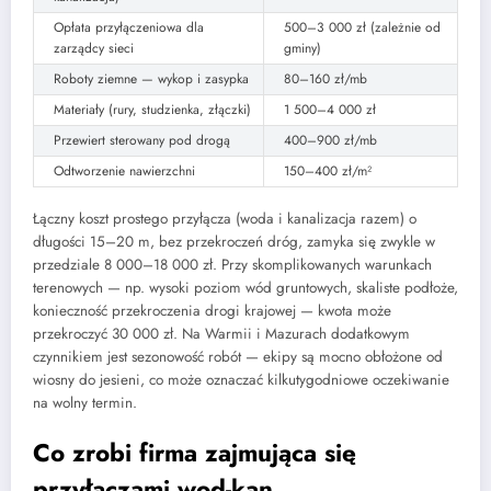
Opłata przyłączeniowa dla
500–3 000 zł (zależnie od
zarządcy sieci
gminy)
Roboty ziemne — wykop i zasypka
80–160 zł/mb
Materiały (rury, studzienka, złączki)
1 500–4 000 zł
Przewiert sterowany pod drogą
400–900 zł/mb
Odtworzenie nawierzchni
150–400 zł/m²
Łączny koszt prostego przyłącza (woda i kanalizacja razem) o
długości 15–20 m, bez przekroczeń dróg, zamyka się zwykle w
przedziale 8 000–18 000 zł. Przy skomplikowanych warunkach
terenowych — np. wysoki poziom wód gruntowych, skaliste podłoże,
konieczność przekroczenia drogi krajowej — kwota może
przekroczyć 30 000 zł. Na Warmii i Mazurach dodatkowym
czynnikiem jest sezonowość robót — ekipy są mocno obłożone od
wiosny do jesieni, co może oznaczać kilkutygodniowe oczekiwanie
na wolny termin.
Co zrobi firma zajmująca się
przyłączami wod-kan