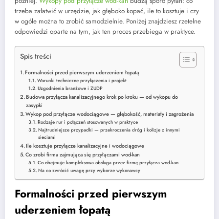
później.
Wykopy pod przyłącze wod-kan
budzą sporo pytań: co
trzeba załatwić w urzędzie, jak głęboko kopać, ile to kosztuje i czy
w ogóle można to zrobić samodzielnie. Poniżej znajdziesz rzetelne
odpowiedzi oparte na tym, jak ten proces przebiega w praktyce.
Spis treści
Formalności przed pierwszym uderzeniem łopatą
Warunki techniczne przyłączenia i projekt
Uzgodnienia branżowe i ZUDP
Budowa przyłącza kanalizacyjnego krok po kroku — od wykopu do
zasypki
Wykop pod przyłącze wodociągowe — głębokość, materiały i zagrożenia
Rodzaje rur i połączeń stosowanych w praktyce
Najtrudniejsze przypadki — przekroczenia dróg i kolizje z innymi
sieciami
Ile kosztuje przyłącze kanalizacyjne i wodociągowe
Co zrobi firma zajmująca się przyłączami wod-kan
Co obejmuje kompleksowa obsługa przez firmę przyłącza wod-kan
Na co zwrócić uwagę przy wyborze wykonawcy
Formalności przed pierwszym
uderzeniem łopatą