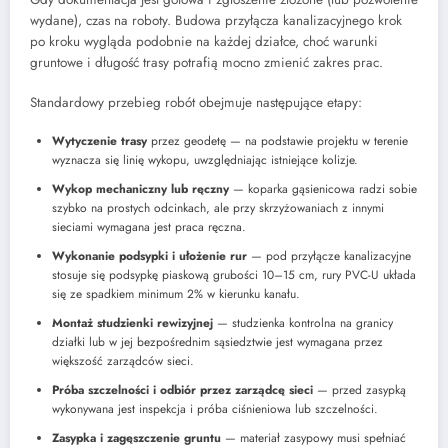
wydane), czas na roboty. Budowa przyłącza kanalizacyjnego krok
po kroku wygląda podobnie na każdej działce, choć warunki
gruntowe i długość trasy potrafią mocno zmienić zakres prac.
Standardowy przebieg robót obejmuje następujące etapy:
Wytyczenie trasy
przez geodetę — na podstawie projektu w terenie
wyznacza się linię wykopu, uwzględniając istniejące kolizje.
Wykop mechaniczny lub ręczny
— koparka gąsienicowa radzi sobie
szybko na prostych odcinkach, ale przy skrzyżowaniach z innymi
sieciami wymagana jest praca ręczna.
Wykonanie podsypki i ułożenie rur
— pod przyłącze kanalizacyjne
stosuje się podsypkę piaskową grubości 10–15 cm, rury PVC-U układa
się ze spadkiem minimum 2% w kierunku kanału.
Montaż studzienki rewizyjnej
— studzienka kontrolna na granicy
działki lub w jej bezpośrednim sąsiedztwie jest wymagana przez
większość zarządców sieci.
Próba szczelności i odbiór przez zarządcę sieci
— przed zasypką
wykonywana jest inspekcja i próba ciśnieniowa lub szczelności.
Zasypka i zagęszczenie gruntu
— materiał zasypowy musi spełniać