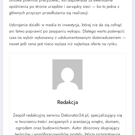
Umowa powinna precyzować, kto odpowiada za ewentualne
opóźnienia po stronie urzędów i zarządcy sieci — bo to jedna z
głównych przyczyn przedłużania się realizacji.
Uzbrojenie działki w media to inwestycja, której nie da się cofnąć
ani łatwo poprawić po zasypaniu wykopu. Dlatego warto poświęcić
czas na wybór wykonawcy z udokumentowanym doświadczeniem —
nawet jeśli cena jest nieco wyższa niż najtańsza oferta na rynku.
Redakcja
Zespół redakcyjny serwisu Dekorator24.pl, specjalizujący się
w tworzeniu treści związanych z aranżacją wnętrz, domem,
ogrodem oraz budownictwem. Autor zbiorowy skupiający
twórców i współpracowników portalu, którzy przygotowują