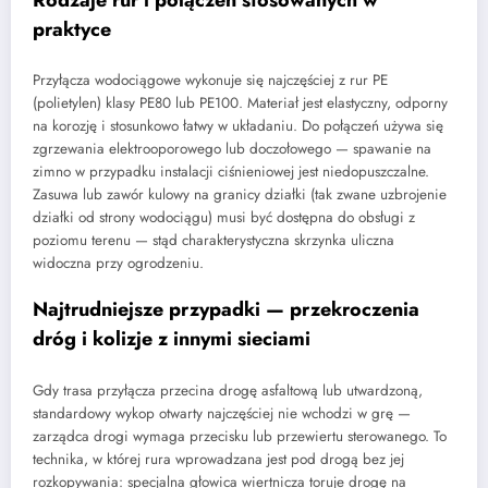
praktyce
Przyłącza wodociągowe wykonuje się najczęściej z rur PE
(polietylen) klasy PE80 lub PE100. Materiał jest elastyczny, odporny
na korozję i stosunkowo łatwy w układaniu. Do połączeń używa się
zgrzewania elektrooporowego lub doczołowego — spawanie na
zimno w przypadku instalacji ciśnieniowej jest niedopuszczalne.
Zasuwa lub zawór kulowy na granicy działki (tak zwane uzbrojenie
działki od strony wodociągu) musi być dostępna do obsługi z
poziomu terenu — stąd charakterystyczna skrzynka uliczna
widoczna przy ogrodzeniu.
Najtrudniejsze przypadki — przekroczenia
dróg i kolizje z innymi sieciami
Gdy trasa przyłącza przecina drogę asfaltową lub utwardzoną,
standardowy wykop otwarty najczęściej nie wchodzi w grę —
zarządca drogi wymaga przecisku lub przewiertu sterowanego. To
technika, w której rura wprowadzana jest pod drogą bez jej
rozkopywania: specjalna głowica wiertnicza toruje drogę na