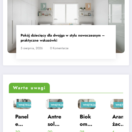
Pokój dziecięcy dla dwojga w stylu nowoczesnym –
praktyczne wskazówki
5 sierpnia, 2026
0 Komentarze
Warte uwagi
WNĘTRZA
WNĘTRZA
WNĘTRZA
WNĘTRZA
Antre
Biok
Aran
Pokój
sola
omin
żacja
dziec
w
ek
małe
ięcy