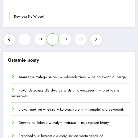
Dowiedz Się Więcej
Stronicowanie
…
…
1
11
12
13
15
wpisów
Ostatnie posty
Aranżacja małego salonu w kolorach ziemi – na co zwrócić uwagę
Pokój dziecięcy dla dwojga w stylu nowoczesnym – praktyczne
wskazówki
Biokominek we wnętrzu w kolorach ziemi – kompletny przewodnik
Drewno na ścianie w małym metrażu – najczęstsze błędy
Przedpokój z lustrem dla alergika: co warto wiedzieć