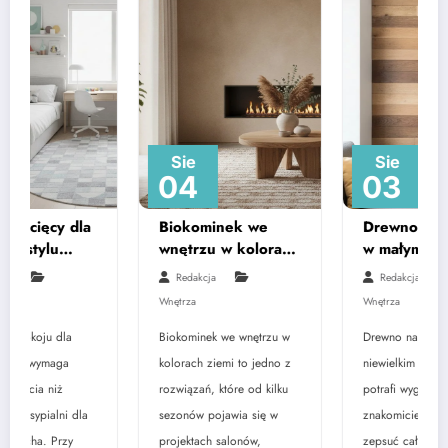
Sie
Sie
04
03
Biokominek we
Drewno na ścianie
wnętrzu w kolorach
w małym metrażu –
ziemi – kompletny
najczęstsze błędy
Redakcja
Redakcja
przewodnik
Wnętrza
Wnętrza
Biokominek we wnętrzu w
Drewno na ścianie w
kolorach ziemi to jedno z
niewielkim mieszkaniu
rozwiązań, które od kilku
potrafi wyglądać
sezonów pojawia się w
znakomicie albo skutecznie
projektach salonów,
zepsuć całą aranżację –