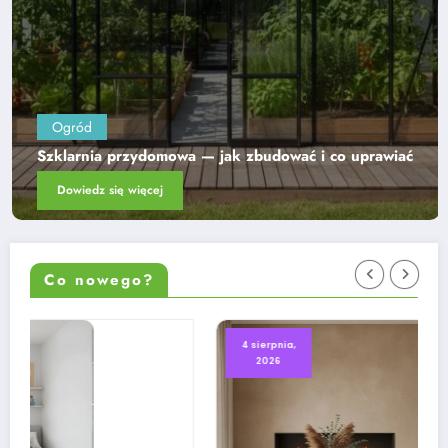
Ogród
Rośliny ozdobne na cały rok — co kwitnie w każd
wiać
miesiącu
Dowiedz się więcej
Co nowego?
4 sierpnia,
2026