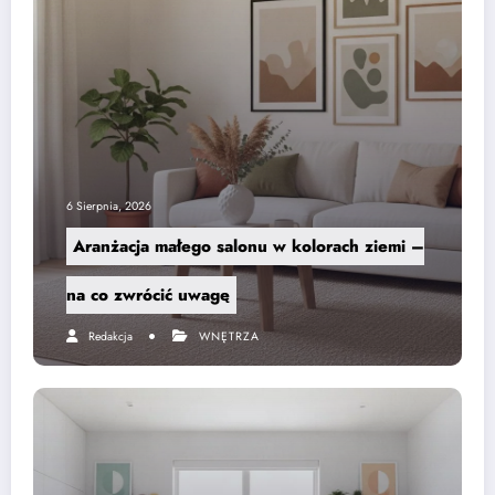
6 Sierpnia, 2026
Aranżacja małego salonu w kolorach ziemi –
na co zwrócić uwagę
Redakcja
WNĘTRZA