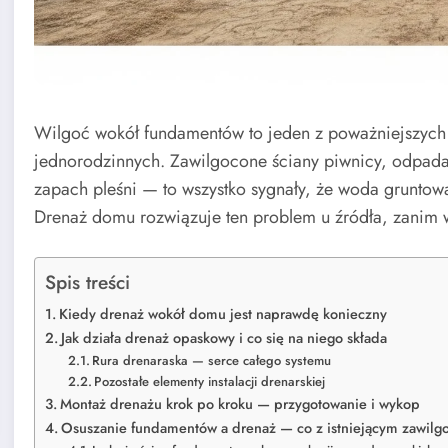
Wilgoć wokół fundamentów to jeden z poważniejszych 
jednorodzinnych. Zawilgocone ściany piwnicy, odpadają
zapach pleśni — to wszystko sygnały, że woda grunto
Drenaż domu rozwiązuje ten problem u źródła, zanim 
Spis treści
Kiedy drenaż wokół domu jest naprawdę konieczny
Jak działa drenaż opaskowy i co się na niego składa
Rura drenaraska — serce całego systemu
Pozostałe elementy instalacji drenarskiej
Montaż drenażu krok po kroku — przygotowanie i wykop
Osuszanie fundamentów a drenaż — co z istniejącym zawil