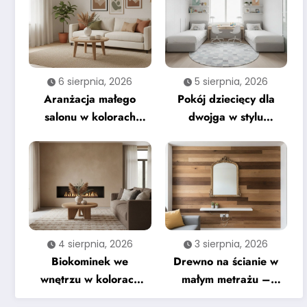
6 sierpnia, 2026
5 sierpnia, 2026
Aranżacja małego
Pokój dziecięcy dla
salonu w kolorach
dwojga w stylu
ziemi – na co zwrócić
nowoczesnym –
uwagę
praktyczne wskazówki
4 sierpnia, 2026
3 sierpnia, 2026
Biokominek we
Drewno na ścianie w
wnętrzu w kolorach
małym metrażu –
ziemi – kompletny
najczęstsze błędy