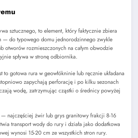
stemu
wa sztucznego, to element, który faktycznie zbiera
mm — do typowego domu jednorodzinnego zwykle
 lub otworów rozmieszczonych na całym obwodzie
yjnie spływa w stronę odbiornika.
st to gotowa rura w geowłókninie lub ręcznie układana
u stopniowo zapychają perforację i po kilku sezonach
czają wodę, zatrzymując cząstki o średnicy powyżej
— najczęściej żwir lub grys granitowy frakcji 8-16
twia transport wody do rury i działa jako dodatkowa
wej wynosi 15-20 cm ze wszystkich stron rury.