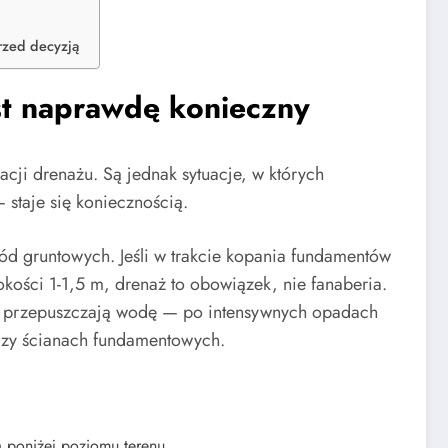
rzed decyzją
st naprawdę konieczny
acji drenażu. Są jednak sytuacje, w których
staje się koniecznością.
d gruntowych. Jeśli w trakcie kopania fundamentów
okości 1-1,5 m, drenaż to obowiązek, nie fanaberia.
łabo przepuszczają wodę — po intensywnych opadach
przy ścianach fundamentowych.
 poniżej poziomu terenu