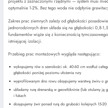
projektu z zaznaczonymi rzędnymi — system musi mieć
optymalnie 1-2%. Bez tego woda nie odpłynie grawitacy
Zakres prac ziemnych zależy od głębokości posadowi
jednorodzinnych dren układa się na głębokości 0,8-1,5
fundamentów wiąże się z koniecznością tymczasowego 
istniejącej izolacji.
Przebieg prac montażowych wygląda następująco:
wykopujemy rów o szerokości ok. 40-60 cm wzdłuż całe
głębokości poniżej poziomu ułożenia rury
wyprofilowanym dno rowu obsypujemy warstwą żwiru o g
układamy rurę drenarską w geowłókninie (lub otulamy ją ge
i łukach
dosypujemy żwir ponad rurą do grubości kolejnych 15-20 c