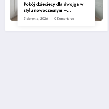
Pokój dziecięcy dla dwojga w
stylu nowoczesnym –
praktyczne wskazówki
5 sierpnia, 2026
0 Komentarze