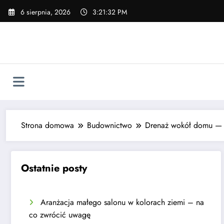
Skip
6 sierpnia, 2026
3:21:33 PM
to
content
Strona domowa
Budownictwo
Drenaż wokół domu — j
Ostatnie posty
Aranżacja małego salonu w kolorach ziemi – na
co zwrócić uwagę