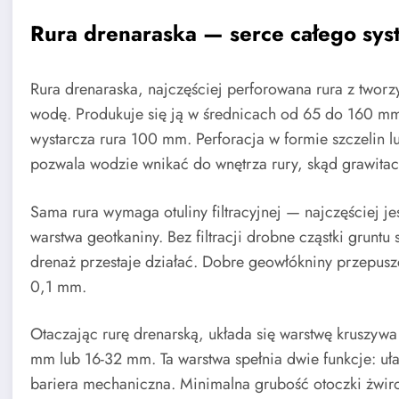
Rura drenaraska — serce całego sy
Rura drenaraska, najczęściej perforowana rura z tworzy
wodę. Produkuje się ją w średnicach od 65 do 160 
wystarcza rura 100 mm. Perforacja w formie szczelin
pozwala wodzie wnikać do wnętrza rury, skąd grawitac
Sama rura wymaga otuliny filtracyjnej — najczęściej je
warstwa geotkaniny. Bez filtracji drobne cząstki grunt
drenaż przestaje działać. Dobre geowłókniny przepusz
0,1 mm.
Otaczając rurę drenarską, układa się warstwę kruszywa 
mm lub 16-32 mm. Ta warstwa spełnia dwie funkcje: uła
bariera mechaniczna. Minimalna grubość otoczki żwiro