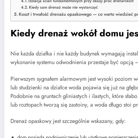
Izolacja ścian fundamentowych przy okazji prac drenarskich
Kiedy sam drenaż może nie wystarczyć
Koszt i trwałość drenażu opaskowego — co warto wiedzieć p
Kiedy drenaż wokół domu je
Nie każda działka i nie każdy budynek wymagają instal
wykonanie systemu odwodnienia przestaje być opcją — 
Pierwszym sygnałem alarmowym jest wysoki poziom wó
lub studzienki na działce woda pojawia się już na głęb
Podobnie na gruntach gliniastych i ilastych, które s
lub roztopach tworzą się zastoiny, a woda długo stoi 
Drenaż opaskowy jest szczególnie wskazany, gdy:
dom posiada podpiwniczenie lub użytkowe pomieszczenia