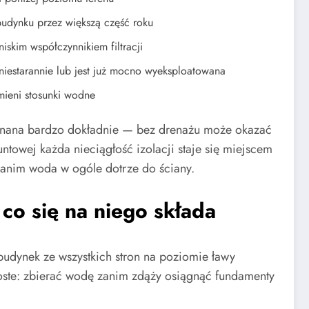
budynku przez większą część roku
niskim współczynnikiem filtracji
iestarannie lub jest już mocno wyeksploatowana
mieni stosunki wodne
onana bardzo dokładnie — bez drenażu może okazać
ntowej każda nieciągłość izolacji staje się miejscem
 zanim woda w ogóle dotrze do ściany.
co się na niego składa
dynek ze wszystkich stron na poziomie ławy
roste: zbierać wodę zanim zdąży osiągnąć fundamenty