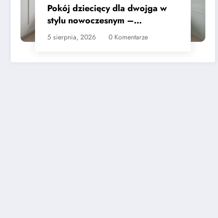
Pokój dziecięcy dla dwojga w
stylu nowoczesnym –
praktyczne wskazówki
5 sierpnia, 2026
0 Komentarze