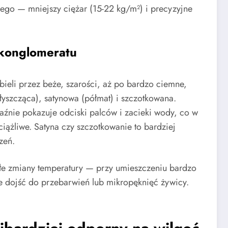
nego — mniejszy ciężar (15-22 kg/m²) i precyzyjne
 konglomeratu
bieli przez beże, szarości, aż po bardzo ciemne,
błyszcząca), satynowa (półmat) i szczotkowana.
aźnie pokazuje odciski palców i zacieki wody, co w
żliwe. Satyna czy szczotkowanie to bardziej
zeń.
łe zmiany temperatury — przy umieszczeniu bardzo
 dojść do przebarwień lub mikropęknięć żywicy.