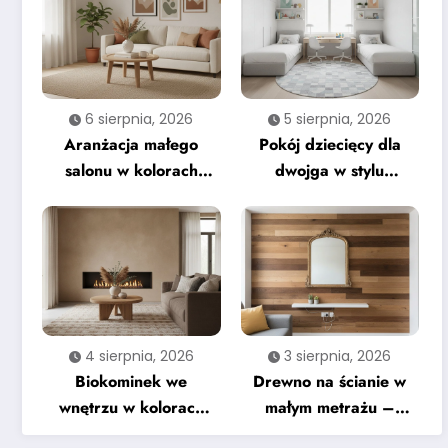
6 sierpnia, 2026
5 sierpnia, 2026
Aranżacja małego
Pokój dziecięcy dla
salonu w kolorach
dwojga w stylu
ziemi – na co zwrócić
nowoczesnym –
uwagę
praktyczne wskazówki
4 sierpnia, 2026
3 sierpnia, 2026
Biokominek we
Drewno na ścianie w
wnętrzu w kolorach
małym metrażu –
ziemi – kompletny
najczęstsze błędy