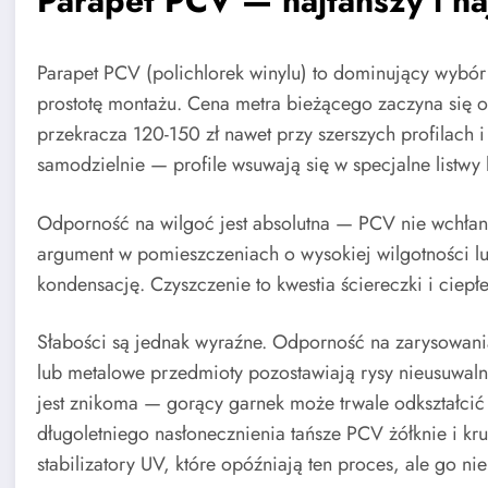
Parapet PCV — najtańszy i na
Parapet PCV (polichlorek winylu) to dominujący wybó
prostotę montażu. Cena metra bieżącego zaczyna się 
przekracza 120-150 zł nawet przy szerszych profilach
samodzielnie — profile wsuwają się w specjalne listwy
Odporność na wilgoć jest absolutna — PCV nie wchłania
argument w pomieszczeniach o wysokiej wilgotności l
kondensację. Czyszczenie to kwestia ściereczki i ciepł
Słabości są jednak wyraźne. Odporność na zarysowania
lub metalowe przedmioty pozostawiają rysy nieusuwaln
jest znikoma — gorący garnek może trwale odkształci
długoletniego nasłonecznienia tańsze PCV żółknie i kru
stabilizatory UV, które opóźniają ten proces, ale go nie