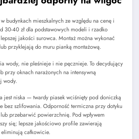
jbardziej odporny na wilgoć
r w budynkach mieszkalnych ze względu na cenę i
od 30-40 zł dla podstawowych modeli i rzadko
 i lepszej jakości surowca. Montaż można wykonać
 lub przyklejają do muru pianką montażową.
 wody, nie pleśnieje i nie pęcznieje. To decydujący
ub przy oknach narażonych na intensywną
ej wody.
 jest niska — twardy piasek wciśnięty pod doniczką
e bez szlifowania. Odporność termiczna przy dotyku
ć lub przebarwić powierzchnię. Pod wpływem
szy się; lepsze jakościowo profile zawierają
 eliminują całkowicie.