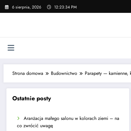
Skip
6 sierpnia, 2026
12:23:35 PM
to
content
Strona domowa
Budownictwo
Parapety — kamienne, 
Ostatnie posty
Aranżacja małego salonu w kolorach ziemi – na
co zwrócić uwagę