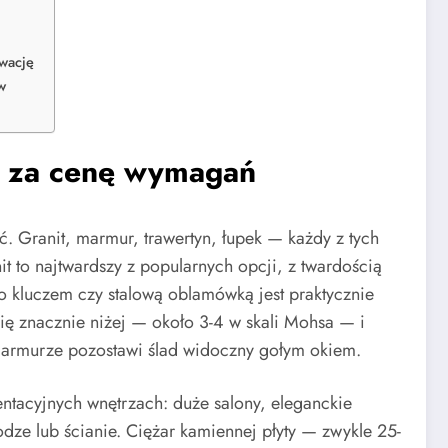
rwację
w
a za cenę wymagań
uć. Granit, marmur, trawertyn, łupek — każdy z tych
it to najtwardszy z popularnych opcji, z twardością
o kluczem czy stalową oblamówką jest praktycznie
ię znacznie niżej — około 3-4 w skali Mohsa — i
 marmurze pozostawi ślad widoczny gołym okiem.
ntacyjnych wnętrzach: duże salony, eleganckie
dze lub ścianie. Ciężar kamiennej płyty — zwykle 25-