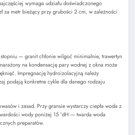
najczęściej wymaga udziału doświadczonego
ł za metr bieżący przy grubości 2 cm, w zależności
topniu — granit chłonie wilgoć minimalnie, trawertyn
t narażony na kondensację pary wodnej z okna może
ęknięć. Impregnację hydroizolacyjną należy
aj podają konkretne cykle dla danego rodzaju
wasów i zasad. Przy gransie wystarczy ciepła woda z
wardości wody poniżej 15 °dH — twarda woda
tycznych preparatów.