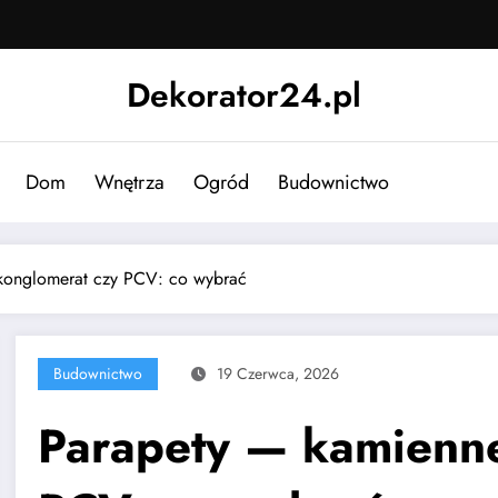
Dekorator24.pl
Dom
Wnętrza
Ogród
Budownictwo
konglomerat czy PCV: co wybrać
Budownictwo
19 Czerwca, 2026
Parapety — kamienne