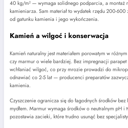
40 kg/m² — wymaga solidnego podparcia, a montaż 
kamieniarza. Sam materiał to wydatek rzędu 200-600 z
od gatunku kamienia i jego wykończenia.
Kamień a wilgoć i konserwacja
Kamień naturalny jest materiałem porowatym w różnym s
czy marmur o wiele bardziej. Bez impregnacji parape
wchłaniać wilgoć, co przy mrozie prowadzi do mikrop
odnawiać co 2-5 lat — producenci preparatów zazwycz
kamienia.
Czyszczenie ogranicza się do łagodnych środków bez k
mydłem. Marmur wymaga środków o neutralnym pH i t
pozostawia zacieki, które trudno usunąć bez specjalis