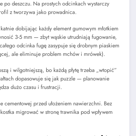
żce po deszczu. Na prostych odcinkach wystarczy
rofil z tworzywa jako prowadnica.
likatnie dobijając każdy element gumowym młotkiem
nosić 3-5 mm — zbyt wąskie utrudniają fugowanie,
u całego odcinka fugę zasypuje się drobnym piaskiem
ęcej, ale eliminuje problem mchów i mrówek).
szą i wilgotniejszą, bo każdą płytę trzeba „wtopić”
tałtach dopasowuje się jak puzzle — planowanie
za dużo czasu i frustracji.
wie cementowej przed ułożeniem nawierzchni. Bez
a kostka migrować w stronę trawnika pod wpływem