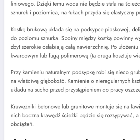
liniowego. Dzięki temu woda nie będzie stała na ście
sznurek i poziomica, na łukach przyda się elastyczny p
Kostkę brukową układa się na podsypce piaskowej, de
do poziomu sznurka. Spoiny między kostką powinny wy
zbyt szerokie osłabiają całą nawierzchnię. Po ułożeni
kwarcowym lub fugą polimerową (ta druga kosztuje wi
Przy kamieniu naturalnym podsypkę robi się nieco grub
na właściwą głębokość. Kamienie o nieregularnych ksz
układu na sucho przed przystąpieniem do pracy oszczęd
Krawężniki betonowe lub granitowe montuje się na ła
nich boczna krawędź ścieżki będzie się rozsypywać, 
obciążeń.