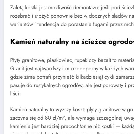
Zaletą kostki jest możliwość demontażu: jeśli pod ście
rozebrać i ułożyć ponownie bez widocznych śladów 
wariantów i tendencja do porastania fugami przez mch
Kamień naturalny na ścieżce ogrodo
Płyty granitowe, piaskowiec, łupek czy bazalt to materi
Granit jest najtwardszy i mrozoodporny w każdych wa
gdzie zima potrafi przynieść kilkadziesiąt cykli zamar
pasuje do rustykalnych ogrodów, ale jest porowaty i p
liści.
Kamień naturalny to wyższy koszt: płyty granitowe w g
zaczyna się od 80 zł/m², ale wymaga szczególnej uwa
kamienia jest bardziej pracochłonne niż kostki — każ