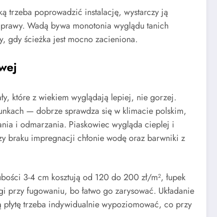
żką trzeba poprowadzić instalację, wystarczy ją
naprawy. Wadą bywa monotonia wyglądu tanich
y, gdy ścieżka jest mocno zacieniona.
wej
ały, które z wiekiem wyglądają lepiej, nie gorzej.
runkach — dobrze sprawdza się w klimacie polskim,
zania i odmarzania. Piaskowiec wygląda cieplej i
rzy braku impregnacji chłonie wodę oraz barwniki z
rubości 3-4 cm kosztują od 120 do 200 zł/m², łupek
gi przy fugowaniu, bo łatwo go zarysować. Układanie
dą płytę trzeba indywidualnie wypoziomować, co przy