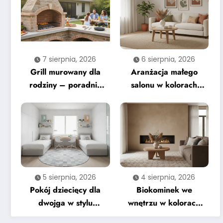
7 sierpnia, 2026
6 sierpnia, 2026
Grill murowany dla
Aranżacja małego
rodziny – poradnik
salonu w kolorach
krok po kroku
ziemi – na co zwrócić
uwagę
5 sierpnia, 2026
4 sierpnia, 2026
Pokój dziecięcy dla
Biokominek we
dwojga w stylu
wnętrzu w kolorach
nowoczesnym –
ziemi – kompletny