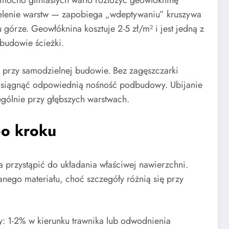
ocno gliniastych warto rozłożyć geowłókninę
ielenie warstw — zapobiega „wdeptywaniu” kruszywa
 górze. Geowłóknina kosztuje 2-5 zł/m² i jest jedną z
 budowie ścieżki.
a przy samodzielnej budowie. Bez zagęszczarki
 osiągnąć odpowiednią nośność podbudowy. Ubijanie
gólnie przy głębszych warstwach.
po kroku
rzystąpić do układania właściwej nawierzchni.
nego materiału, choć szczegóły różnią się przy
: 1-2% w kierunku trawnika lub odwodnienia