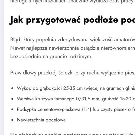
nieregularnych kształtach znacznie wydłuża czas pracy.
Jak przygotować podłoże po
Błąd, który popełnia zdecydowana większość amatorów
Nawet najlepsza nawierzchnia osiądzie nierównomiernie,
bezpośrednio na gruncie rodzimym.
Prawidłowy przekrój ścieżki przy ruchu wyłącznie pie
Wykop do głębokości 25-35 cm (więcej na gruntach glini
Warstwa kruszywa łamanego 0/31,5 mm, grubość 15-20 c
Podsypka cementowo-piaskowa (1:4) lub czysty piasek o f
Nawierzchnia docelowa