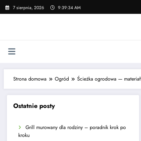
Skip
7 sierpnia, 2026
9:39:35 AM
to
content
Strona domowa
Ogród
Ścieżka ogrodowa — materiały,
Ostatnie posty
Grill murowany dla rodziny – poradnik krok po
kroku