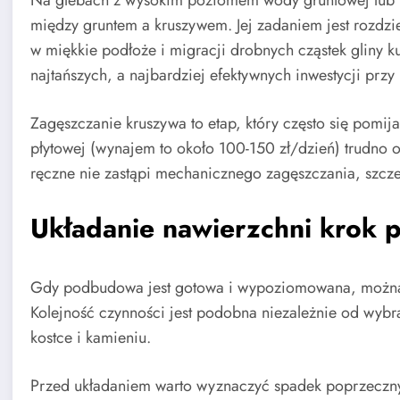
Na glebach z wysokim poziomem wody gruntowej lub m
między gruntem a kruszywem. Jej zadaniem jest rozdz
w miękkie podłoże i migracji drobnych cząstek gliny ku
najtańszych, a najbardziej efektywnych inwestycji przy
Zagęszczanie kruszywa to etap, który często się pomij
płytowej (wynajem to około 100-150 zł/dzień) trudno
ręczne nie zastąpi mechanicznego zagęszczania, szcze
Układanie nawierzchni krok 
Gdy podbudowa jest gotowa i wypoziomowana, można p
Kolejność czynności jest podobna niezależnie od wybra
kostce i kamieniu.
Przed układaniem warto wyznaczyć spadek poprzeczny