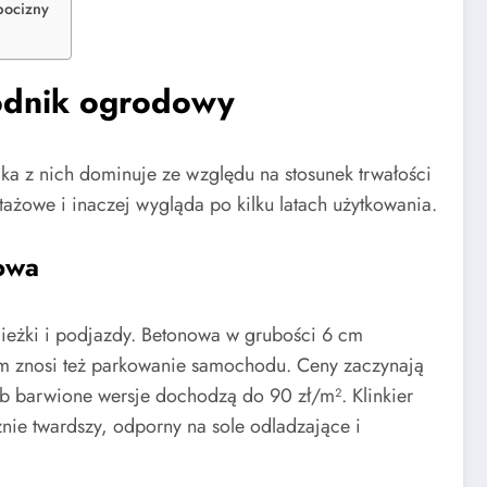
bocizny
hodnik ogrodowy
lka z nich dominuje ze względu na stosunek trwałości
żowe i inaczej wygląda po kilku latach użytkowania.
owa
cieżki i podjazdy. Betonowa w grubości 6 cm
 cm znosi też parkowanie samochodu. Ceny zaczynają
ub barwione wersje dochodzą do 90 zł/m². Klinkier
nie twardszy, odporny na sole odladzające i