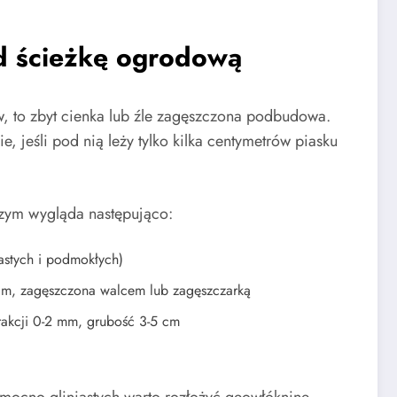
d ścieżkę ogrodową
, to zbyt cienka lub źle zagęszczona podbudowa.
 jeśli pod nią leży tylko kilka centymetrów piasku
szym wygląda następująco:
astych i podmokłych)
m, zagęszczona walcem lub zagęszczarką
rakcji 0-2 mm, grubość 3-5 cm