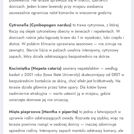
podlewania. Na tarasie sprawdza się w niskich, szerokich
donicach. Jeden krzew lawendy przy miejscu siedzenia
zauważalnie ogranicza nalot komarów w wieczorne godziny.
Cytronella (Cymbopogon nardus)
to trawa cytrynowa, z której
tłoczy się olejek cytronelowy obecny w świecach i repelentach. W
donicach rośnie jako kępiasty krzew do 1 m wysokości, lubi ciepło i
słońce. W polskim klimacie uprawiana sezonowo — nie zimuje na
zewnątrz. Starcie liścia w palcach uwalnia intensywny, cytrynowy
zapach, który działa odstraszająco bezpośrednio na skórze.
Kocimiętka (Nepeta cataria)
zawiera nepetalakton — według
badań z 2001 roku (Iowa State University) skuteczniejszy od DEET w
bezpośrednim kontakcie ze skórą, choć efekt jest krótkotrwały. Na
tarasie działa głównie przez lotne opary. Dla kotów bywa
nadmiernie atrakcyjna — warto ustawić ją w miejscu, gdzie
zwierzęta domowe jej nie zniszczą.
Mięta pieprzowa (Mentha × piperita)
to jedna z łatwiejszych w
uprawie roślin odstraszających owady. Rozrasta się szybko, więc na
tarasie powinna rosnąć w osobnej donicy — inaczej zdominuje
sąsiednie rośliny. Intensywny zapach mentolu odstraszy komary, ale