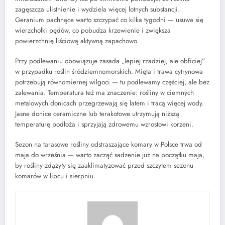
zagęszcza ulistnienie i wydziela więcej lotnych substancji.
Geranium pachnące warto szczypać co kilka tygodni — usuwa się
wierzchołki pędów, co pobudza krzewienie i zwiększa
powierzchnię liściową aktywną zapachowo.
Przy podlewaniu obowiązuje zasada „lepiej rzadziej, ale obficiej”
w przypadku roślin śródziemnomorskich. Mięta i trawa cytrynowa
potrzebują równomiernej wilgoci — tu podlewamy częściej, ale bez
zalewania. Temperatura też ma znaczenie: rośliny w ciemnych
metalowych donicach przegrzewają się latem i tracą więcej wody.
Jasne donice ceramiczne lub terakotowe utrzymują niższą
temperaturę podłoża i sprzyjają zdrowemu wzrostowi korzeni.
Sezon na tarasowe rośliny odstraszające komary w Polsce trwa od
maja do września — warto zacząć sadzenie już na początku maja,
by rośliny zdążyły się zaaklimatyzować przed szczytem sezonu
komarów w lipcu i sierpniu.