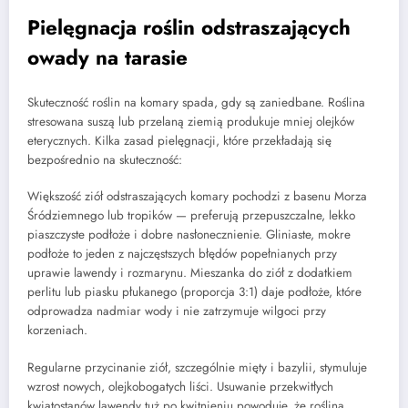
Pielęgnacja roślin odstraszających
owady na tarasie
Skuteczność roślin na komary spada, gdy są zaniedbane. Roślina
stresowana suszą lub przelaną ziemią produkuje mniej olejków
eterycznych. Kilka zasad pielęgnacji, które przekładają się
bezpośrednio na skuteczność:
Większość ziół odstraszających komary pochodzi z basenu Morza
Śródziemnego lub tropików — preferują przepuszczalne, lekko
piaszczyste podłoże i dobre nasłonecznienie. Gliniaste, mokre
podłoże to jeden z najczęstszych błędów popełnianych przy
uprawie lawendy i rozmarynu. Mieszanka do ziół z dodatkiem
perlitu lub piasku płukanego (proporcja 3:1) daje podłoże, które
odprowadza nadmiar wody i nie zatrzymuje wilgoci przy
korzeniach.
Regularne przycinanie ziół, szczególnie mięty i bazylii, stymuluje
wzrost nowych, olejkobogatych liści. Usuwanie przekwitłych
kwiatostanów lawendy tuż po kwitnieniu powoduje, że roślina