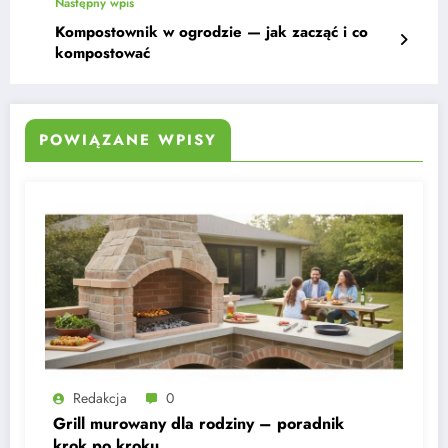
Następny wpis
Kompostownik w ogrodzie — jak zacząć i co
kompostować
POWIĄZANE WPISY
Redakcja
0
Grill murowany dla rodziny – poradnik
krok po kroku