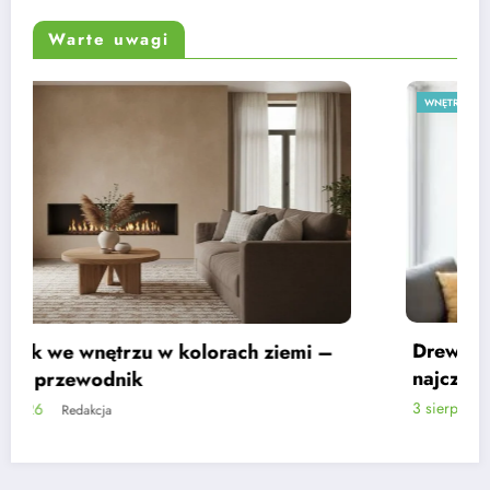
Warte uwagi
WNĘTRZA
Drewno na ścianie w małym metrażu –
najczęstsze błędy
3 sierpnia, 2026
Redakcja