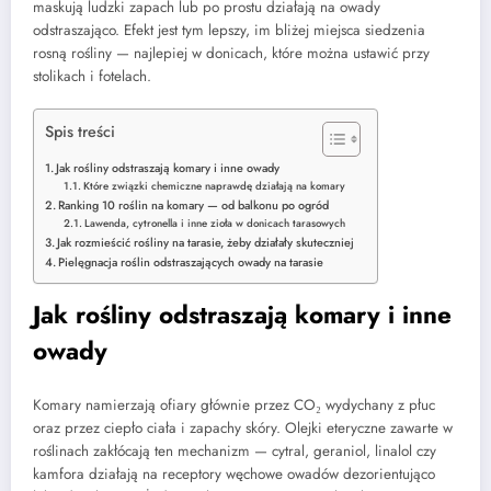
maskują ludzki zapach lub po prostu działają na owady
odstraszająco. Efekt jest tym lepszy, im bliżej miejsca siedzenia
rosną rośliny — najlepiej w donicach, które można ustawić przy
stolikach i fotelach.
Spis treści
Jak rośliny odstraszają komary i inne owady
Które związki chemiczne naprawdę działają na komary
Ranking 10 roślin na komary — od balkonu po ogród
Lawenda, cytronella i inne zioła w donicach tarasowych
Jak rozmieścić rośliny na tarasie, żeby działały skuteczniej
Pielęgnacja roślin odstraszających owady na tarasie
Jak rośliny odstraszają komary i inne
owady
Komary namierzają ofiary głównie przez CO₂ wydychany z płuc
oraz przez ciepło ciała i zapachy skóry. Olejki eteryczne zawarte w
roślinach zakłócają ten mechanizm — cytral, geraniol, linalol czy
kamfora działają na receptory węchowe owadów dezorientująco