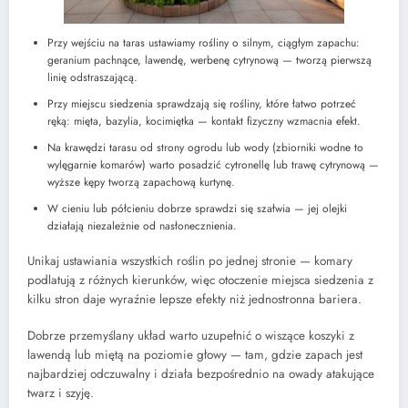
Przy wejściu na taras ustawiamy rośliny o silnym, ciągłym zapachu:
geranium pachnące, lawendę, werbenę cytrynową — tworzą pierwszą
linię odstraszającą.
Przy miejscu siedzenia sprawdzają się rośliny, które łatwo potrzeć
ręką: mięta, bazylia, kocimiętka — kontakt fizyczny wzmacnia efekt.
Na krawędzi tarasu od strony ogrodu lub wody (zbiorniki wodne to
wylęgarnie komarów) warto posadzić cytronellę lub trawę cytrynową —
wyższe kępy tworzą zapachową kurtynę.
W cieniu lub półcieniu dobrze sprawdzi się szałwia — jej olejki
działają niezależnie od nasłonecznienia.
Unikaj ustawiania wszystkich roślin po jednej stronie — komary
podlatują z różnych kierunków, więc otoczenie miejsca siedzenia z
kilku stron daje wyraźnie lepsze efekty niż jednostronna bariera.
Dobrze przemyślany układ warto uzupełnić o wiszące koszyki z
lawendą lub miętą na poziomie głowy — tam, gdzie zapach jest
najbardziej odczuwalny i działa bezpośrednio na owady atakujące
twarz i szyję.