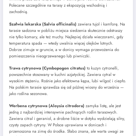
Polecane szczególnie na tarasy z ekspozycją wschodnią i
zachodnią.
Szałwia lekarska (Salvia officinalis)
zawiera tujol i kamforę. Na
tarasie sadzona w pobliżu miejsca siedzenia skutecznie odstraszy
nie tylko komary, ale też muchy. Najlepiej działa wieczorami, gdy
temperatura spada — wtedy uwalnia więcej olejków lotnych.
Dobrze zimuje w gruncie, a w donicy wymaga przewożenia do
pomieszczenia nieogrzewanego lub piwniczki.
Trawa cytrynowa (Cymbopogon citratus)
to kuzyn cytronelli,
powszechnie stosowany w kuchni azjatyckiej. Zawiera cytral w
wysokim stężeniu. Rośnie jako efektowna kępa, lubi wilgoć i ciepło.
Na polskim tarasie sprawdza się od późnej wiosny do września —
jako roślina sezonowa.
Werbena cytrynowa (Aloysia citrodora)
zamyka listę, ale jest
jedną z najbardziej intensywnie pachnących roślin tarasowych.
Zawiera citral i geraniol, a drobne liście w dotyku wydzielają silny,
czysty zapach cytryny. W Polsce uprawiana w donicach i
przenoszona na zimę do środka. Słabo znana, ale warta uwagi ze