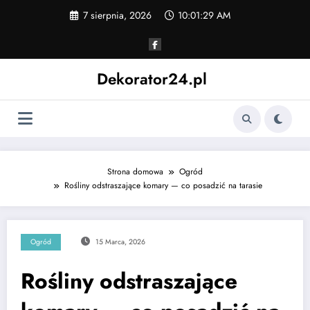
Skip
7 sierpnia, 2026
10:01:30 AM
to
content
Dekorator24.pl
Strona domowa
Ogród
Rośliny odstraszające komary — co posadzić na tarasie
Ogród
15 Marca, 2026
Rośliny odstraszające