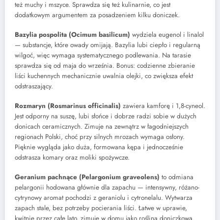
też muchy i mszyce. Sprawdza się też kulinarnie, co jest
dodatkowym argumentem za posadzeniem kilku doniczek.
Bazylia pospolita (Ocimum basilicum)
wydziela eugenol i linalol
— substancje, które owady omijają. Bazylia lubi ciepło i regularną
wilgoć, więc wymaga systematycznego podlewania. Na tarasie
sprawdza się od maja do września. Bonus: codzienne zbieranie
liści kuchennych mechanicznie uwalnia olejki, co zwiększa efekt
odstraszający.
Rozmaryn (Rosmarinus officinalis)
zawiera kamforę i 1,8-cyneol.
Jest odporny na suszę, lubi słońce i dobrze radzi sobie w dużych
donicach ceramicznych. Zimuje na zewnątrz w łagodniejszych
regionach Polski, choć przy silnych mrozach wymaga osłony.
Pięknie wygląda jako duża, formowana kępa i jednocześnie
odstrasza komary oraz moliki spożywcze.
Geranium pachnące (Pelargonium graveolens)
to odmiana
pelargonii hodowana głównie dla zapachu — intensywny, różano-
cytrynowy aromat pochodzi z geraniolu i cytronelalu. Wytwarza
zapach stale, bez potrzeby pocierania liści. Łatwe w uprawie,
kwitnie przez całe lato, zimuje w domu jako roślina doniczkowa.