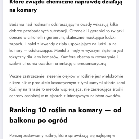
Które związki chemiczne naprawdę działają
na komary
Badania nad roślinami odstraszającymi owady wskazują kilka
dobrze przebadanych substancji. Citronelal i geraniol to związki
obecne w citronelli i geranium, skutecznie maskujące ludzki
zapach. Linalol z lawendy działa uspokajająco na ludzi, a na
komary — odstraszająco. Mentol z mięty w wyższym stężeniu jest
toksyczny dla larw komarów. Kamfora obecna w rozmarynie i
szałwii utrudnia owadom orientację chemosensoryczną.
Ważne zastrzeżenie: stężenie olejków w roślinie jest wielokrotnie
niższe niż w produkcie kosmetycznym z tymi samymi składnikami.
Rośliny na tarasie to metoda wspierająca, nie zastępująca środki
ochrony osobistej w miejscach z intensywnym nalotem owadów.
Ranking 10 roślin na komary — od
balkonu po ogród
Poniżej zestawiamy rośliny, które sprawdzają się najlepiej w