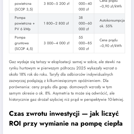
Cena prądu
powietrzna
3 800–5 200 zł
000–40
~0,90 zł/kWh
(SCOP 3,5)
000 zł
Pompa
38
Autokonsumpcja
powietrzna +
1 800–2 800 zł
000–60
ok. 55%
PV 6 kWp
000 zł
Pompa
55
Cena prądu
gruntowa
3 000–4 000 zł
000–85
~0,90 zł/kWh
(SCOP 4,5)
000 zł
Gaz wydaje się tańszy w eksploatacji samej w sobie, ale stawki na
rynku hurtowym w pierwszym półroczu 2025 wykazały wzrost o
około 18% rok do roku. Taryfy dla odbiorców indywidualnych
zazwyczaj podążają z kilkumiesięcznym opóźnieniem. Dla
porównania: ceny prądu dla gosp. domowych wzrosły w tym
samym okresie o ok. 8%. Asymetria ta może się odwrócić, ale
historycznie gaz drożał szybciej niż prąd w perspektywie 10-letniej.
Czas zwrotu inwestycji — jak liczyć
ROI przy wymianie na pompę ciepła