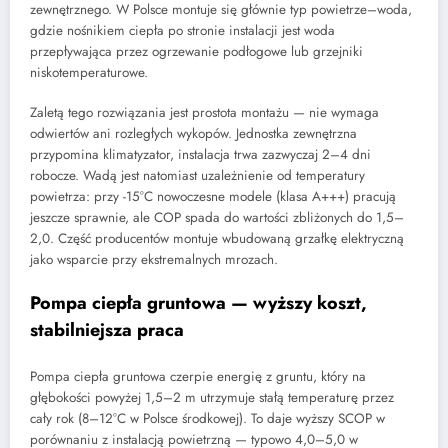
zewnętrznego. W Polsce montuje się głównie typ powietrze–woda,
gdzie nośnikiem ciepła po stronie instalacji jest woda
przepływająca przez ogrzewanie podłogowe lub grzejniki
niskotemperaturowe.
Zaletą tego rozwiązania jest prostota montażu — nie wymaga
odwiertów ani rozległych wykopów. Jednostka zewnętrzna
przypomina klimatyzator, instalacja trwa zazwyczaj 2–4 dni
robocze. Wadą jest natomiast uzależnienie od temperatury
powietrza: przy -15°C nowoczesne modele (klasa A+++) pracują
jeszcze sprawnie, ale COP spada do wartości zbliżonych do 1,5–
2,0. Część producentów montuje wbudowaną grzałkę elektryczną
jako wsparcie przy ekstremalnych mrozach.
Pompa ciepła gruntowa — wyższy koszt,
stabilniejsza praca
Pompa ciepła gruntowa czerpie energię z gruntu, który na
głębokości powyżej 1,5–2 m utrzymuje stałą temperaturę przez
cały rok (8–12°C w Polsce środkowej). To daje wyższy SCOP w
porównaniu z instalacją powietrzną — typowo 4,0–5,0 w