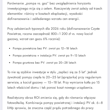
Porównanie „pompa vs. gaz” bez uwzględnienia horyzontu
inwestycyjnego mija się z celem. Rzeczywisty zwrot zależy od trzech
elementów: różnicy w kosztach eksploatacji, wysokości
dofinansowania i zakładanego wzrostu cen energii.
Przy założeniach typowych dla 2026 roku (dofinansowanie Czyste
Powietrze, roczna oszczędność 800–1 200 zł vs. nowy kocioł
gazowy, wzrost cen gazu 6% rocznie):
Pompa powietrzna bez PV: zwrot po 12–18 latach
Pompa powietrzna + instalacja PV: zwrot po 9–13 latach
Pompa gruntowa bez PV: zwrot po 20–28 latach
To nie są szybkie inwestycje w stylu „zapłaci się za 5 lat”. Jednak
żywotność pompy ciepła to 20–25 lat (sprężarka) przy regularnym
serwisie, a kocioł gazowy — 15–18 lat. Przy wymianie kotła po 15
latach właściciel domu i tak ponosi koszt nowego urządzenia.
Realistyczny obraz ROI zmienia się, gdy do równania włączysz
fotowoltaikę. Kombinacja pompy powietrznej i instalacji PV ok. 6–8
kWp sprawia, że znaczna część prądu potrzebnego do pracy