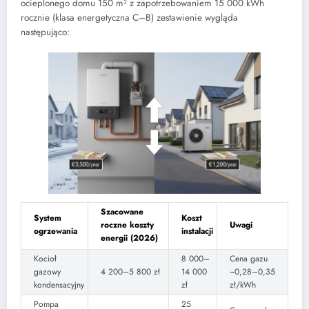
ocieplonego domu 150 m² z zapotrzebowaniem 15 000 kWh
rocznie (klasa energetyczna C–B) zestawienie wygląda
następująco:
Szacowane
System
Koszt
roczne koszty
Uwagi
ogrzewania
instalacji
energii (2026)
Kocioł
8 000–
Cena gazu
gazowy
4 200–5 800 zł
14 000
~0,28–0,35
kondensacyjny
zł
zł/kWh
Pompa
25