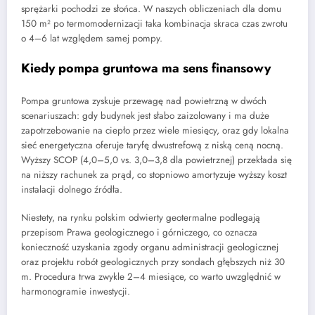
sprężarki pochodzi ze słońca. W naszych obliczeniach dla domu
150 m² po termomodernizacji taka kombinacja skraca czas zwrotu
o 4–6 lat względem samej pompy.
Kiedy pompa gruntowa ma sens finansowy
Pompa gruntowa zyskuje przewagę nad powietrzną w dwóch
scenariuszach: gdy budynek jest słabo zaizolowany i ma duże
zapotrzebowanie na ciepło przez wiele miesięcy, oraz gdy lokalna
sieć energetyczna oferuje taryfę dwustrefową z niską ceną nocną.
Wyższy SCOP (4,0–5,0 vs. 3,0–3,8 dla powietrznej) przekłada się
na niższy rachunek za prąd, co stopniowo amortyzuje wyższy koszt
instalacji dolnego źródła.
Niestety, na rynku polskim odwierty geotermalne podlegają
przepisom Prawa geologicznego i górniczego, co oznacza
konieczność uzyskania zgody organu administracji geologicznej
oraz projektu robót geologicznych przy sondach głębszych niż 30
m. Procedura trwa zwykle 2–4 miesiące, co warto uwzględnić w
harmonogramie inwestycji.