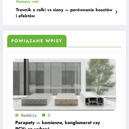
Następny wpis
Trawnik z rolki vs siany — porównanie kosztów
i efektów
POWIĄZANE WPISY
Redakcja
0
Parapety — kamienne, konglomerat czy
PCV: co wybrać