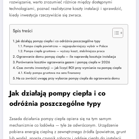
rozwiązanie, warto zrozumieć różnice między dostępnymi
technologiami, poznać realistyczne koszty instalacji i sprawdzić,
kiedy inwestycja rzeczywiście się zwraca.
Spis treści
Jak działają pompy ciepła i co odróżnia poszczególne typy
Pompa ciepła powietrzna — najpopularniejszy wybór w Polsce
Pompa ciepła gruntowa — wyższy koszt, stabilniejsza praca
Ogrzewanie domu pompą ciepła — ile naprawdę kosztuje instalacja
Porównanie kosztów ogrzewania gazem i pompą ciepła w 2026
Czas zwrotu inwestycji — jak liczyć ROI przy wymianie na pompę ciepła
Kiedy pompa gruntowa ma sens finansowy
Na co zwrócić uwagę przy wyborze pompy ciepła do ogrzewania domu
Jak działają pompy ciepła i co
odróżnia poszczególne typy
Zasada działania pompy ciepła opiera się na tym samym
mechanizmie co lodówka — tyle że odwróconym. Urządzenie
pobiera energię cieplną z zewnętrznego źródła (powietrze, grunt
lub woda), spręża czynnik roboczy i oddaje ciepło do instalacji