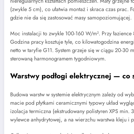
nieregularnych kształtach pomieszczeń. Maty grzejne to
(zwykle 5 cm), co ułatwia montaż i skraca czas prac. Fo
gdzie nie da się zastosować masy samopoziomującej.
Moc instalacji to zwykle 100-160 W/m². Przy łazience
Godzina pracy kosztuje tyle, co kilowatogodzina energ
netto w taryfie G11. System grzeje się w ciągu 20-30 
sterowaną harmonogramem tygodniowym.
Warstwy podłogi elektrycznej — co 
Budowa warstw w systemie elektrycznym zależy od wyb
macie pod płytkami ceramicznymi typowy układ wyglą
izolacja termiczna (ekstrudowany polistyren XPS min. 3
wylewce anhydrytowej, a na wierzchu warstwa kleju i pł