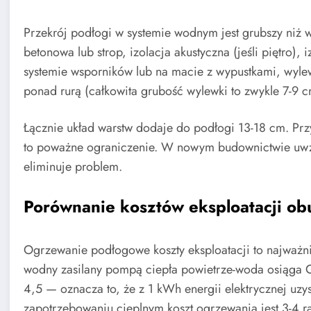
Przekrój podłogi w systemie wodnym jest grubszy niż w
betonowa lub strop, izolacja akustyczna (jeśli piętro)
systemie wsporników lub na macie z wypustkami, wyl
ponad rurą (całkowita grubość wylewki to zwykle 7-9 
Łącznie układ warstw dodaje do podłogi 13-18 cm. Prz
to poważne ograniczenie. W nowym budownictwie uwzg
eliminuje problem.
Porównanie kosztów eksploatacji o
Ogrzewanie podłogowe koszty eksploatacji to najważn
wodny zasilany pompą ciepła powietrze-woda osiąga C
4,5 — oznacza to, że z 1 kWh energii elektrycznej uzy
zapotrzebowaniu cieplnym koszt ogrzewania jest 3-4 ra