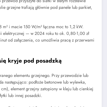
 przewód przyszyte do siatki w stałym rozstawie
lie grzejne trafiają głównie pod panele lub parkiet,
 8 m² i macie 150 W/m² łączna moc to 1,2 kW.
ii elektrycznej — w 2024 roku to ok. 0,80-1,00 zł
minut od załączenia, co umożliwia pracę z przerwami
się kryje pod posadzką
ranego elementu grzejnego. Przy przewodzie lub
da następująco: podłoże betonowe lub wylewka,
 cm), element grzejny zatopiony w kleju lub cienkiej
ytki lub innej posadzki.