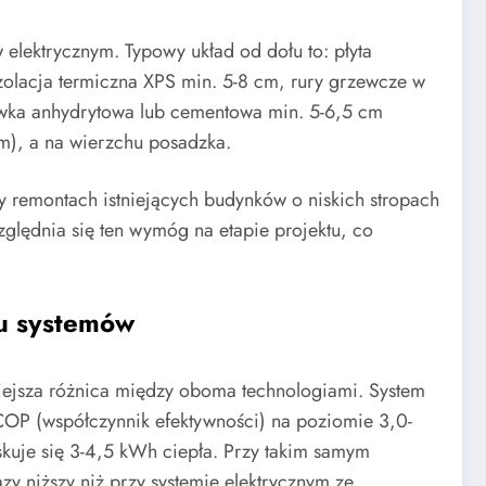
 elektrycznym. Typowy układ od dołu to: płyta
, izolacja termiczna XPS min. 5-8 cm, rury grzewcze w
ewka anhydrytowa lub cementowa min. 5-6,5 cm
cm), a na wierzchu posadzka.
y remontach istniejących budynków o niskich stropach
lędnia się ten wymóg na etapie projektu, co
bu systemów
iejsza różnica między oboma technologiami. System
OP (współczynnik efektywności) na poziomie 3,0-
skuje się 3-4,5 kWh ciepła. Przy takim samym
zy niższy niż przy systemie elektrycznym ze