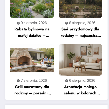
9 sierpnia, 2026
8 sierpnia, 2026
Rabata bylinowa na
Sad przydomowy dla
małej działce –
rodziny – najczęstsze
kompletny przewodnik
błędy
7 sierpnia, 2026
6 sierpnia, 2026
Grill murowany dla
Aranżacja małego
rodziny – poradnik
salonu w kolorach
krok po kroku
ziemi – na co zwrócić
uwagę