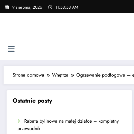
Skip
9 sierpnia, 2026
11:53:55 AM
to
content
Strona domowa
Wnętrza
Ogrzewanie podłogowe — el
Ostatnie posty
Rabata bylinowa na małej działce – kompletny
przewodnik