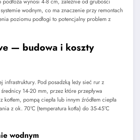
 podłoża wynosi 4-8 cm, zależnie od grubości
ż w systemie wodnym, co ma znaczenie przy remontach
ienia poziomu podłogi to potencjalny problem z
e — budowa i koszty
nfrastruktury. Pod posadzką leży sieć rur z
o średnicy 14-20 mm, przez które przepływa
 z kotłem, pompą ciepła lub innym źródłem ciepła
ania z ok. 70°C (temperatura kotła) do 35-45°C
mie wodnym