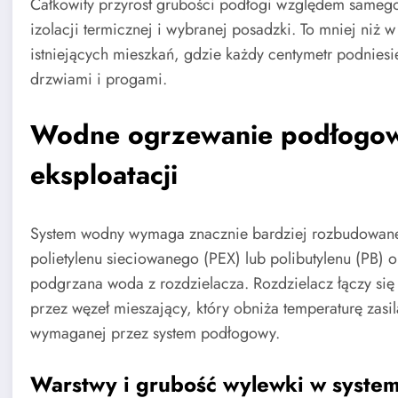
Całkowity przyrost grubości podłogi względem samego
izolacji termicznej i wybranej posadzki. To mniej ni
istniejących mieszkań, gdzie każdy centymetr podnies
drzwiami i progami.
Wodne ogrzewanie podłogow
eksploatacji
System wodny wymaga znacznie bardziej rozbudowanej i
polietylenu sieciowanego (PEX) lub polibutylenu (PB) 
podgrzana woda z rozdzielacza. Rozdzielacz łączy się
przez węzeł mieszający, który obniża temperaturę zasil
wymaganej przez system podłogowy.
Warstwy i grubość wylewki w syste