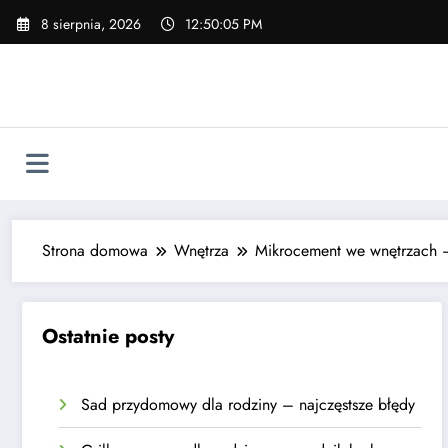
Skip
8 sierpnia, 2026
12:50:06 PM
to
content
Strona domowa
Wnętrza
Mikrocement we wnętrzach — 
Ostatnie posty
Sad przydomowy dla rodziny – najczęstsze błędy