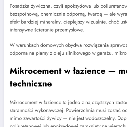
Posadzka żywiczna, czyli epoksydowa lub poliuretanow
bezspoinową, chemicznie odporną, twardą — ale wyra
efekt bardziej mineralny, cieplejszy wizualnie, choć 
intensywne ścieranie przemysłowe.
W warunkach domowych obydwa rozwiązania sprawdzaj
odporna na plamy z oleju silnikowego w garażu, mikroc
Mikrocement w łazience — mo
techniczne
Mikrocement w łazience to jedno z najczęstszych zast
staranności wykonawczej. Powierzchnia musi zostać 
mimo zawartości żywicy — nie jest wodoszczelny. Dopi
poliuretanowej lub epoksydowej zamknięty na wierzch