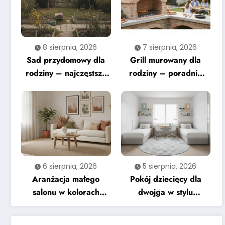
8 sierpnia, 2026
7 sierpnia, 2026
Sad przydomowy dla
Grill murowany dla
rodziny – najczęstsze
rodziny – poradnik
błędy
krok po kroku
6 sierpnia, 2026
5 sierpnia, 2026
Aranżacja małego
Pokój dziecięcy dla
salonu w kolorach
dwojga w stylu
ziemi – na co zwrócić
nowoczesnym –
uwagę
praktyczne wskazówki