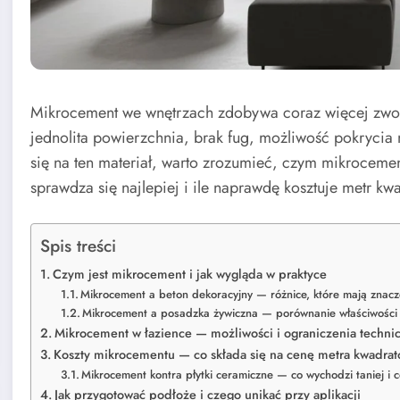
Mikrocement we wnętrzach zdobywa coraz więcej zwol
jednolita powierzchnia, brak fug, możliwość pokryci
się na ten materiał, warto zrozumieć, czym mikroceme
sprawdza się najlepiej i ile naprawdę kosztuje metr k
Spis treści
Czym jest mikrocement i jak wygląda w praktyce
Mikrocement a beton dekoracyjny — różnice, które mają znacz
Mikrocement a posadzka żywiczna — porównanie właściwości
Mikrocement w łazience — możliwości i ograniczenia techni
Koszty mikrocementu — co składa się na cenę metra kwadra
Mikrocement kontra płytki ceramiczne — co wychodzi taniej i c
Jak przygotować podłoże i czego unikać przy aplikacji