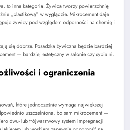
a, to inna kategoria. Żywica tworzy powierzchnię
źnie „plastikową” w wyglądzie. Mikrocement daje
ustępuje żywicy pod względem odporności na chemię i
ą się dobrze. Posadzka żywiczna będzie bardziej
ement — bardziej estetyczny w salonie czy sypialni.
żliwości i ograniczenia
osowań, które jednocześnie wymaga największej
odpowiednio uszczelniona, bo sam mikrocement —
ero dwu- lub trójwarstwowy system impregnacji
u lakierem lub woskiem zapewnia odporność na