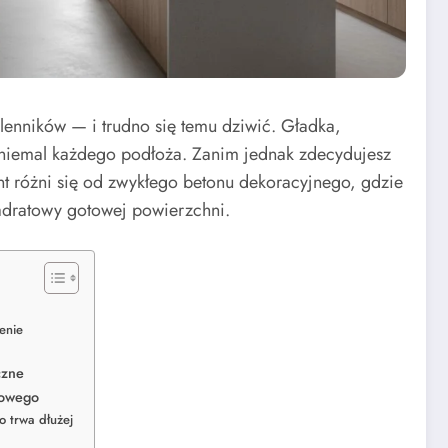
enników — i trudno się temu dziwić. Gładka,
a niemal każdego podłoża. Zanim jednak zdecydujesz
nt różni się od zwykłego betonu dekoracyjnego, gdzie
wadratowy gotowej powierzchni.
enie
czne
towego
o trwa dłużej