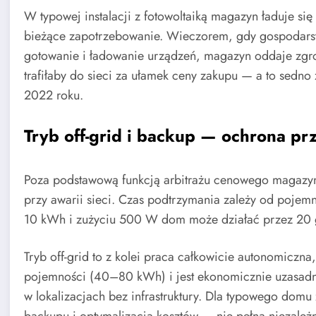
W typowej instalacji z fotowoltaiką magazyn ładuje si
bieżące zapotrzebowanie. Wieczorem, gdy gospodar
gotowanie i ładowanie urządzeń, magazyn oddaje zgr
trafiłaby do sieci za ułamek ceny zakupu — a to sedno
2022 roku.
Tryb off-grid i backup — ochrona p
Poza podstawową funkcją arbitrażu cenowego magazyny 
przy awarii sieci. Czas podtrzymania zależy od pojemn
10 kWh i zużyciu 500 W dom może działać przez 20 g
Tryb off-grid to z kolei praca całkowicie autonomiczn
pojemności (40–80 kWh) i jest ekonomicznie uzasadn
w lokalizacjach bez infrastruktury. Dla typowego domu 