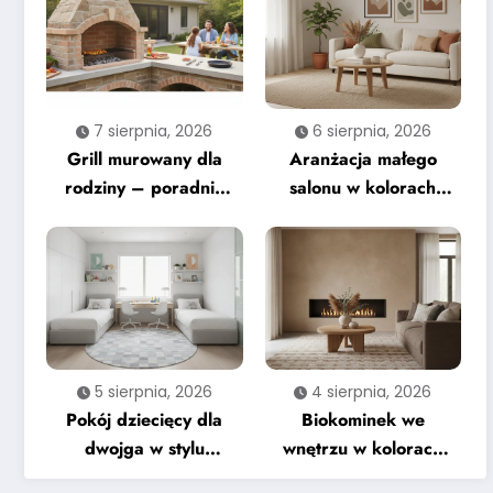
7 sierpnia, 2026
6 sierpnia, 2026
Grill murowany dla
Aranżacja małego
rodziny – poradnik
salonu w kolorach
krok po kroku
ziemi – na co zwrócić
uwagę
5 sierpnia, 2026
4 sierpnia, 2026
Pokój dziecięcy dla
Biokominek we
dwojga w stylu
wnętrzu w kolorach
nowoczesnym –
ziemi – kompletny