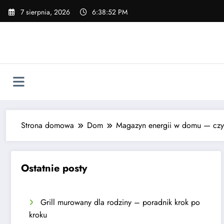
Skip
7 sierpnia, 2026
6:38:53 PM
to
content
Strona domowa
Dom
Magazyn energii w domu — czy
Ostatnie posty
Grill murowany dla rodziny – poradnik krok po
kroku