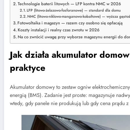
Technologie baterii litowych — LFP kontra NMC w 2026
LFP (litowo-żelazowo-fosforanowe) — standard dla domu
NMC (litowo-niklowo-manganowo-kobaltowe) — wyższa gęstość,
Fotowoltaika i magazyn — razem czy osobno się opłacają
Koszty instalacji i realny czas zwrotu w 2026
Na co zwrócić uwagę przy wyborze magazynu energii do d
Jak działa akumulator domow
praktyce
Akumulator domowy to zestaw ogniw elektrochemiczny
energią (BMS). Zadanie jest proste: magazynuje nadwyż
wtedy, gdy panele nie produkują lub gdy cena prądu z s