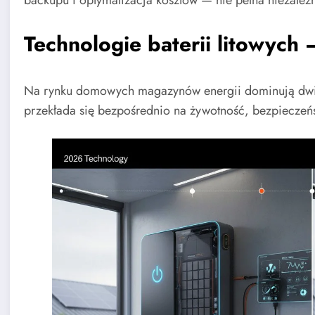
backupu i optymalizacja kosztów — nie pełna niezależn
Technologie baterii litowyc
Na rynku domowych magazynów energii dominują dwie
przekłada się bezpośrednio na żywotność, bezpieczeństw