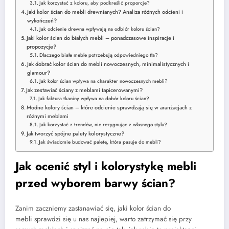
Jak korzystać z koloru, aby podkreślić proporcje?
Jaki kolor ścian do mebli drewnianych? Analiza różnych odcieni i
wykończeń?
Jak odcienie drewna wpływają na odbiór koloru ścian?
Jaki kolor ścian do białych mebli – ponadczasowe inspiracje i
propozycje?
Dlaczego białe meble potrzebują odpowiedniego tła?
Jak dobrać kolor ścian do mebli nowoczesnych, minimalistycznych i
glamour?
Jak kolor ścian wpływa na charakter nowoczesnych mebli?
Jak zestawiać ściany z meblami tapicerowanymi?
Jak faktura tkaniny wpływa na dobór koloru ścian?
Modne kolory ścian – które odcienie sprawdzają się w aranżacjach z
różnymi meblami
Jak korzystać z trendów, nie rezygnując z własnego stylu?
Jak tworzyć spójne palety kolorystyczne?
Jak świadomie budować paletę, która pasuje do mebli?
Jak ocenić styl i kolorystykę mebli
przed wyborem barwy ścian?
Zanim zaczniemy zastanawiać się, jaki kolor ścian do
mebli sprawdzi się u nas najlepiej, warto zatrzymać się przy