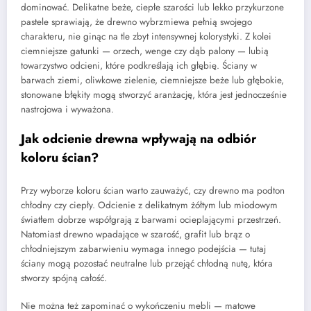
dominować. Delikatne beże, ciepłe szarości lub lekko przykurzone
pastele sprawiają, że drewno wybrzmiewa pełnią swojego
charakteru, nie ginąc na tle zbyt intensywnej kolorystyki. Z kolei
ciemniejsze gatunki — orzech, wenge czy dąb palony — lubią
towarzystwo odcieni, które podkreślają ich głębię. Ściany w
barwach ziemi, oliwkowe zielenie, ciemniejsze beże lub głębokie,
stonowane błękity mogą stworzyć aranżację, która jest jednocześnie
nastrojowa i wyważona.
Jak odcienie drewna wpływają na odbiór
koloru ścian?
Przy wyborze koloru ścian warto zauważyć, czy drewno ma podton
chłodny czy ciepły. Odcienie z delikatnym żółtym lub miodowym
światłem dobrze współgrają z barwami ocieplającymi przestrzeń.
Natomiast drewno wpadające w szarość, grafit lub brąz o
chłodniejszym zabarwieniu wymaga innego podejścia — tutaj
ściany mogą pozostać neutralne lub przejąć chłodną nutę, która
stworzy spójną całość.
Nie można też zapominać o wykończeniu mebli — matowe