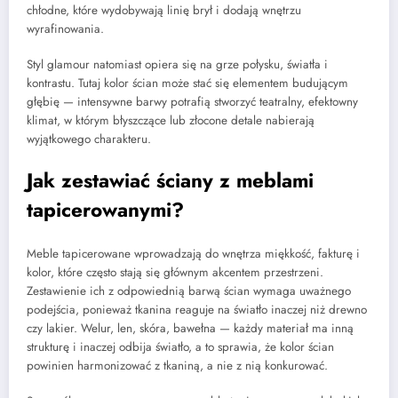
chłodne, które wydobywają linię brył i dodają wnętrzu
wyrafinowania.
Styl glamour natomiast opiera się na grze połysku, światła i
kontrastu. Tutaj kolor ścian może stać się elementem budującym
głębię — intensywne barwy potrafią stworzyć teatralny, efektowny
klimat, w którym błyszczące lub złocone detale nabierają
wyjątkowego charakteru.
Jak zestawiać ściany z meblami
tapicerowanymi?
Meble tapicerowane wprowadzają do wnętrza miękkość, fakturę i
kolor, które często stają się głównym akcentem przestrzeni.
Zestawienie ich z odpowiednią barwą ścian wymaga uważnego
podejścia, ponieważ tkanina reaguje na światło inaczej niż drewno
czy lakier. Welur, len, skóra, bawełna — każdy materiał ma inną
strukturę i inaczej odbija światło, a to sprawia, że kolor ścian
powinien harmonizować z tkaniną, a nie z nią konkurować.