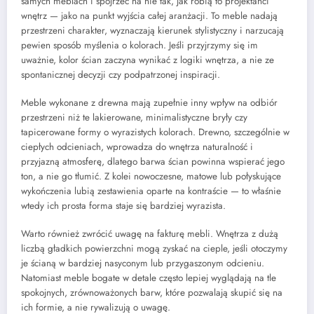
samych meblach i spojrzeć na nie tak, jak robią to projektanci
wnętrz — jako na punkt wyjścia całej aranżacji. To meble nadają
przestrzeni charakter, wyznaczają kierunek stylistyczny i narzucają
pewien sposób myślenia o kolorach. Jeśli przyjrzymy się im
uważnie, kolor ścian zaczyna wynikać z logiki wnętrza, a nie ze
spontanicznej decyzji czy podpatrzonej inspiracji.
Meble wykonane z drewna mają zupełnie inny wpływ na odbiór
przestrzeni niż te lakierowane, minimalistyczne bryły czy
tapicerowane formy o wyrazistych kolorach. Drewno, szczególnie w
ciepłych odcieniach, wprowadza do wnętrza naturalność i
przyjazną atmosferę, dlatego barwa ścian powinna wspierać jego
ton, a nie go tłumić. Z kolei nowoczesne, matowe lub połyskujące
wykończenia lubią zestawienia oparte na kontraście — to właśnie
wtedy ich prosta forma staje się bardziej wyrazista.
Warto również zwrócić uwagę na fakturę mebli. Wnętrza z dużą
liczbą gładkich powierzchni mogą zyskać na cieple, jeśli otoczymy
je ścianą w bardziej nasyconym lub przygaszonym odcieniu.
Natomiast meble bogate w detale często lepiej wyglądają na tle
spokojnych, zrównoważonych barw, które pozwalają skupić się na
ich formie, a nie rywalizują o uwagę.