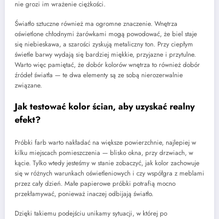
nie grozi im wrażenie ciężkości.
Światło sztuczne również ma ogromne znaczenie. Wnętrza
oświetlone chłodnymi żarówkami mogą powodować, że biel staje
się niebieskawa, a szarości zyskują metaliczny ton. Przy ciepłym
świetle barwy wydają się bardziej miękkie, przyjazne i przytulne.
Warto więc pamiętać, że dobór kolorów wnętrza to również dobór
źródeł światła — te dwa elementy są ze sobą nierozerwalnie
związane.
Jak testować kolor ścian, aby uzyskać realny
efekt?
Próbki farb warto nakładać na większe powierzchnie, najlepiej w
kilku miejscach pomieszczenia — blisko okna, przy drzwiach, w
kącie. Tylko wtedy jesteśmy w stanie zobaczyć, jak kolor zachowuje
się w różnych warunkach oświetleniowych i czy współgra z meblami
przez cały dzień. Małe papierowe próbki potrafią mocno
przekłamywać, ponieważ inaczej odbijają światło.
Dzięki takiemu podejściu unikamy sytuacji, w której po