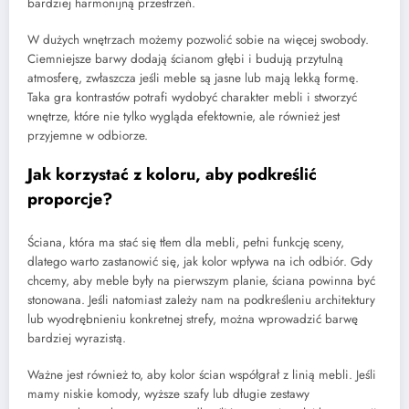
bardziej harmonijną przestrzeń.
W dużych wnętrzach możemy pozwolić sobie na więcej swobody.
Ciemniejsze barwy dodają ścianom głębi i budują przytulną
atmosferę, zwłaszcza jeśli meble są jasne lub mają lekką formę.
Taka gra kontrastów potrafi wydobyć charakter mebli i stworzyć
wnętrze, które nie tylko wygląda efektownie, ale również jest
przyjemne w odbiorze.
Jak korzystać z koloru, aby podkreślić
proporcje?
Ściana, która ma stać się tłem dla mebli, pełni funkcję sceny,
dlatego warto zastanowić się, jak kolor wpływa na ich odbiór. Gdy
chcemy, aby meble były na pierwszym planie, ściana powinna być
stonowana. Jeśli natomiast zależy nam na podkreśleniu architektury
lub wyodrębnieniu konkretnej strefy, można wprowadzić barwę
bardziej wyrazistą.
Ważne jest również to, aby kolor ścian współgrał z linią mebli. Jeśli
mamy niskie komody, wyższe szafy lub długie zestawy