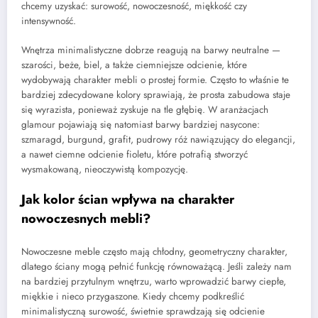
chcemy uzyskać: surowość, nowoczesność, miękkość czy
intensywność.
Wnętrza minimalistyczne dobrze reagują na barwy neutralne —
szarości, beże, biel, a także ciemniejsze odcienie, które
wydobywają charakter mebli o prostej formie. Często to właśnie te
bardziej zdecydowane kolory sprawiają, że prosta zabudowa staje
się wyrazista, ponieważ zyskuje na tle głębię. W aranżacjach
glamour pojawiają się natomiast barwy bardziej nasycone:
szmaragd, burgund, grafit, pudrowy róż nawiązujący do elegancji,
a nawet ciemne odcienie fioletu, które potrafią stworzyć
wysmakowaną, nieoczywistą kompozycję.
Jak kolor ścian wpływa na charakter
nowoczesnych mebli?
Nowoczesne meble często mają chłodny, geometryczny charakter,
dlatego ściany mogą pełnić funkcję równoważącą. Jeśli zależy nam
na bardziej przytulnym wnętrzu, warto wprowadzić barwy ciepłe,
miękkie i nieco przygaszone. Kiedy chcemy podkreślić
minimalistyczną surowość, świetnie sprawdzają się odcienie