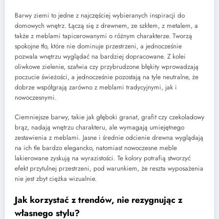
Barwy ziemi to jedne z najczęściej wybieranych inspiracji do
domowych wnętrz. Łączą się z drewnem, ze szkłem, z metalem, a
także z meblami tapicerowanymi o różnym charakterze. Tworzą
spokojne tło, które nie dominuje przestrzeni, a jednocześnie
pozwala wnętrzu wyglądać na bardziej dopracowane. Z kolei
oliwkowe zielenie, szałwia czy przybrudzone błękity wprowadzają
poczucie świeżości, a jednocześnie pozostają na tyle neutralne, że
dobrze współgrają zarówno z meblami tradycyjnymi, jak i
nowoczesnymi.
Ciemniejsze barwy, takie jak głęboki granat, grafit czy czekoladowy
brąz, nadają wnętrzu charakteru, ale wymagają umiejętnego
zestawienia z meblami. Jasne i średnie odcienie drewna wyglądają
na ich tle bardzo elegancko, natomiast nowoczesne meble
lakierowane zyskują na wyrazistości. Te kolory potrafią stworzyć
efekt przytulnej przestrzeni, pod warunkiem, że reszta wyposażenia
nie jest zbyt ciężka wizualnie.
Jak korzystać z trendów, nie rezygnując z
własnego stylu?