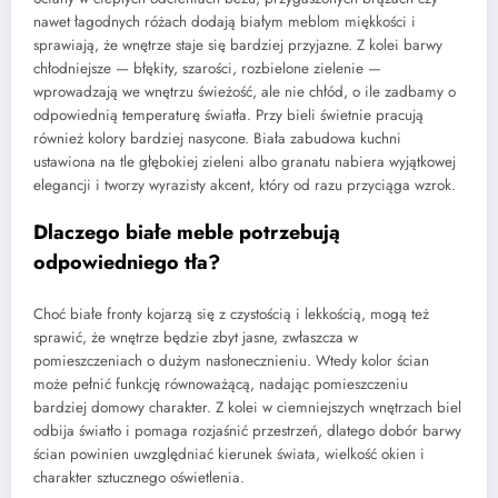
nawet łagodnych różach dodają białym meblom miękkości i
sprawiają, że wnętrze staje się bardziej przyjazne. Z kolei barwy
chłodniejsze — błękity, szarości, rozbielone zielenie —
wprowadzają we wnętrzu świeżość, ale nie chłód, o ile zadbamy o
odpowiednią temperaturę światła. Przy bieli świetnie pracują
również kolory bardziej nasycone. Biała zabudowa kuchni
ustawiona na tle głębokiej zieleni albo granatu nabiera wyjątkowej
elegancji i tworzy wyrazisty akcent, który od razu przyciąga wzrok.
Dlaczego białe meble potrzebują
odpowiedniego tła?
Choć białe fronty kojarzą się z czystością i lekkością, mogą też
sprawić, że wnętrze będzie zbyt jasne, zwłaszcza w
pomieszczeniach o dużym nasłonecznieniu. Wtedy kolor ścian
może pełnić funkcję równoważącą, nadając pomieszczeniu
bardziej domowy charakter. Z kolei w ciemniejszych wnętrzach biel
odbija światło i pomaga rozjaśnić przestrzeń, dlatego dobór barwy
ścian powinien uwzględniać kierunek świata, wielkość okien i
charakter sztucznego oświetlenia.