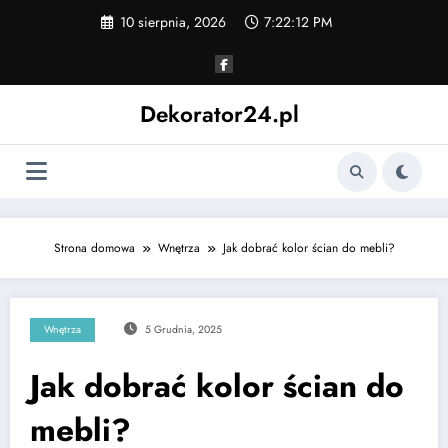
Skip
10 sierpnia, 2026
7:22:14 PM
to
content
Dekorator24.pl
Strona domowa
Wnętrza
Jak dobrać kolor ścian do mebli?
Wnętrza
5 Grudnia, 2025
Jak dobrać kolor ścian do
mebli?