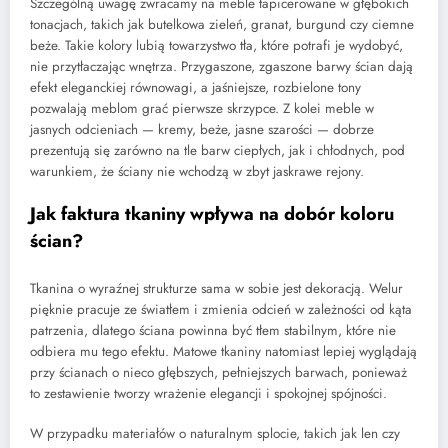
Szczególną uwagę zwracamy na meble tapicerowane w głębokich
tonacjach, takich jak butelkowa zieleń, granat, burgund czy ciemne
beże. Takie kolory lubią towarzystwo tła, które potrafi je wydobyć,
nie przytłaczając wnętrza. Przygaszone, zgaszone barwy ścian dają
efekt eleganckiej równowagi, a jaśniejsze, rozbielone tony
pozwalają meblom grać pierwsze skrzypce. Z kolei meble w
jasnych odcieniach — kremy, beże, jasne szarości — dobrze
prezentują się zarówno na tle barw ciepłych, jak i chłodnych, pod
warunkiem, że ściany nie wchodzą w zbyt jaskrawe rejony.
Jak faktura tkaniny wpływa na dobór koloru
ścian?
Tkanina o wyraźnej strukturze sama w sobie jest dekoracją. Welur
pięknie pracuje ze światłem i zmienia odcień w zależności od kąta
patrzenia, dlatego ściana powinna być tłem stabilnym, które nie
odbiera mu tego efektu. Matowe tkaniny natomiast lepiej wyglądają
przy ścianach o nieco głębszych, pełniejszych barwach, ponieważ
to zestawienie tworzy wrażenie elegancji i spokojnej spójności.
W przypadku materiałów o naturalnym splocie, takich jak len czy