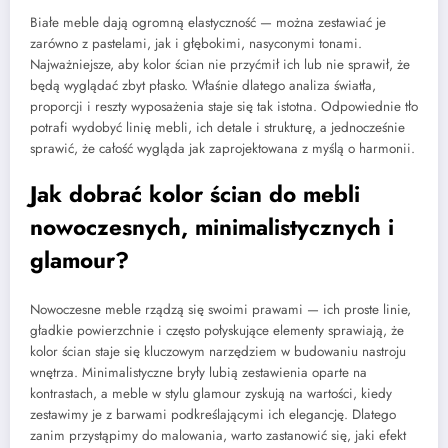
Białe meble dają ogromną elastyczność — można zestawiać je
zarówno z pastelami, jak i głębokimi, nasyconymi tonami.
Najważniejsze, aby kolor ścian nie przyćmił ich lub nie sprawił, że
będą wyglądać zbyt płasko. Właśnie dlatego analiza światła,
proporcji i reszty wyposażenia staje się tak istotna. Odpowiednie tło
potrafi wydobyć linię mebli, ich detale i strukturę, a jednocześnie
sprawić, że całość wygląda jak zaprojektowana z myślą o harmonii.
Jak dobrać kolor ścian do mebli
nowoczesnych, minimalistycznych i
glamour?
Nowoczesne meble rządzą się swoimi prawami — ich proste linie,
gładkie powierzchnie i często połyskujące elementy sprawiają, że
kolor ścian staje się kluczowym narzędziem w budowaniu nastroju
wnętrza. Minimalistyczne bryły lubią zestawienia oparte na
kontrastach, a meble w stylu glamour zyskują na wartości, kiedy
zestawimy je z barwami podkreślającymi ich elegancję. Dlatego
zanim przystąpimy do malowania, warto zastanowić się, jaki efekt