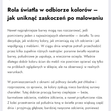
Rola światła w odbiorze kolorów –
jak uniknąć zaskoczeń po malowaniu
Nawet najpiękniejsze barwy mogą nas rozczarować, jeśli
pominiemy jeden z najważniejszych elementów — światło. To ono
decyduje, jak widzimy kolory, jak zmieniają się ich odcienie i jak
współgrają z meblami. W ciągu dnia wnętrze potrafi przechodzić
przez kilka zupełnie różnych nastrojów: poranne światło wyostrza
barwy, południowe je uspokaja, a wieczorne ociepla. Właśnie
dlatego dobór koloru ścian do mebli nie powinien opierać się tylko
na próbkach oglądanych w sklepie, ale na obserwacji w realnych
warunkach.
W pomieszczeniach z oknami od północy światło jest chłodne i
rozproszone, co sprawia, że kolory zyskują nieco bardziej surowy
charakter. Tutaj dobrze pracują barwy cieplejsze — beże,
karmelowe odcienie, niektóre żółcienie, a nawet przytłumione róże.
Z kolei przestrzenie od południa toną w świetle przez większą część
dnia i przyjmują głębsze, bardziej nasycone odcienie, ponieważ