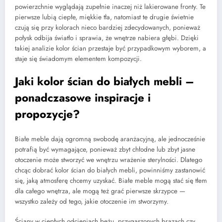
powierzchnie wyglądają zupełnie inaczej niż lakierowane fronty. Te
pierwsze lubią ciepłe, miękkie tła, natomiast te drugie świetnie
czują się przy kolorach nieco bardziej zdecydowanych, ponieważ
połysk odbija światło i sprawia, że wnętrze nabiera głębi. Dzięki
takiej analizie kolor ścian przestaje być przypadkowym wyborem, a
staje się świadomym elementem kompozycji.
Jaki kolor ścian do białych mebli –
ponadczasowe inspiracje i
propozycje?
Białe meble dają ogromną swobodę aranżacyjną, ale jednocześnie
potrafią być wymagające, ponieważ zbyt chłodne lub zbyt jasne
otoczenie może stworzyć we wnętrzu wrażenie sterylności. Dlatego
chcąc dobrać kolor ścian do białych mebli, powinniśmy zastanowić
się, jaką atmosferę chcemy uzyskać. Białe meble mogą stać się tłem
dla całego wnętrza, ale mogą też grać pierwsze skrzypce —
wszystko zależy od tego, jakie otoczenie im stworzymy.
Ściany w ciepłych odcieniach beżu, przygaszonych brązach czy