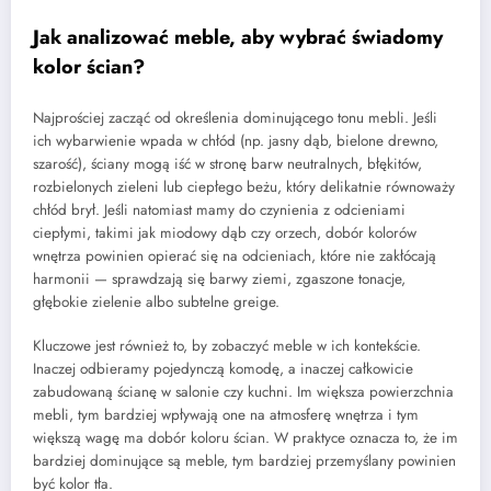
Jak analizować meble, aby wybrać świadomy
kolor ścian?
Najprościej zacząć od określenia dominującego tonu mebli. Jeśli
ich wybarwienie wpada w chłód (np. jasny dąb, bielone drewno,
szarość), ściany mogą iść w stronę barw neutralnych, błękitów,
rozbielonych zieleni lub ciepłego beżu, który delikatnie równoważy
chłód brył. Jeśli natomiast mamy do czynienia z odcieniami
ciepłymi, takimi jak miodowy dąb czy orzech, dobór kolorów
wnętrza powinien opierać się na odcieniach, które nie zakłócają
harmonii — sprawdzają się barwy ziemi, zgaszone tonacje,
głębokie zielenie albo subtelne greige.
Kluczowe jest również to, by zobaczyć meble w ich kontekście.
Inaczej odbieramy pojedynczą komodę, a inaczej całkowicie
zabudowaną ścianę w salonie czy kuchni. Im większa powierzchnia
mebli, tym bardziej wpływają one na atmosferę wnętrza i tym
większą wagę ma dobór koloru ścian. W praktyce oznacza to, że im
bardziej dominujące są meble, tym bardziej przemyślany powinien
być kolor tła.