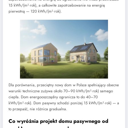
15 kWh/(m²·rok), a całkowite zapotrzebowanie na energię
pierwotną — 120 kWh/(m²·rok).
Dla porównania, przeciętny nowy dom w Polsce spełniający obecne
warunki techniczne zużywa około 70–90 kWh/(m²·rok) samego
ciepła. Dom energooszczędny ogranicza to do 40–70
kWh/(m²·rok). Dom pasywny schodzi poniżej 15 kWh/(m²·rok) — a
to przepaść, nie różnica gradualna.
Co wyróżnia projekt domu pasywnego od