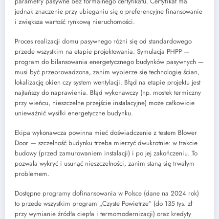
parametry pasywne bez formalnego certyfikatu. Certyfikat ma
jednak znaczenie przy ubieganiu się o preferencyjne finansowanie
i zwiększa wartość rynkową nieruchomości.
Proces realizacji domu pasywnego różni się od standardowego
przede wszystkim na etapie projektowania. Symulacja PHPP —
program do bilansowania energetycznego budynków pasywnych —
musi być przeprowadzona, zanim wybierze się technologię ścian,
lokalizację okien czy system wentylacji. Błąd na etapie projektu jest
najtańszy do naprawienia. Błąd wykonawczy (np. mostek termiczny
przy wieńcu, nieszczelne przejście instalacyjne) może całkowicie
unieważnić wysiłki energetyczne budynku.
Ekipa wykonawcza powinna mieć doświadczenie z testem Blower
Door — szczelność budynku trzeba mierzyć dwukrotnie: w trakcie
budowy (przed zamurowaniem instalacji) i po jej zakończeniu. To
pozwala wykryć i usunąć nieszczelności, zanim staną się trwałym
problemem.
Dostępne programy dofinansowania w Polsce (dane na 2024 rok)
to przede wszystkim program „Czyste Powietrze” (do 135 tys. zł
przy wymianie źródła ciepła i termomodernizacji) oraz kredyty