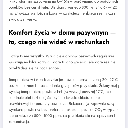
rynku wtórnym szacowaną na 8–15% w porównaniu do podobnych
obiektów bez certyfikatu. Dla domu wartego 800 tys. zł to 64–120
tys. zł wyższa wartość rynkowa — co skutecznie skraca realny czas
zwrotu z inwestycji.
Komfort życia w domu pasywnym —
to, czego nie widać w rachunkach
Liczby to nie wszystko. Właściciele domów pasywnych regularnie
wskazują na kilka korzyści, które trudno wycenić, ale które realnie
przekładają się na codzienność.
Temperatura w takim budynku jest równomierna — zimą 20–22°C
bez konieczności uruchamiania grzejników przy oknie. Ściany mają
wysoką temperaturę powierzchni (zazwyczaj powyżej 17°C), co
eliminuje efekt „zimnej ściany” i odczucie chłodu mimo
prawidłowej temperatury powietrza. Rekuperacja zapewnia stałą
wymianę powietrza bez otwierania okien — poziom CO₂ w sypialni
nie przekracza 800–1000 ppm, co przekłada się na lepszy sen i
koncentrację.