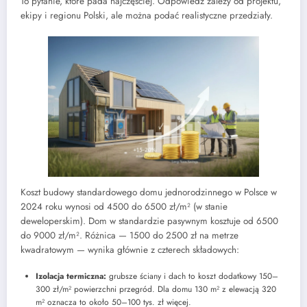
To pytanie, które pada najczęściej. Odpowiedź zależy od projektu,
ekipy i regionu Polski, ale można podać realistyczne przedziały.
Koszt budowy standardowego domu jednorodzinnego w Polsce w
2024 roku wynosi od 4500 do 6500 zł/m² (w stanie
deweloperskim). Dom w standardzie pasywnym kosztuje od 6500
do 9000 zł/m². Różnica — 1500 do 2500 zł na metrze
kwadratowym — wynika głównie z czterech składowych:
Izolacja termiczna:
grubsze ściany i dach to koszt dodatkowy 150–
300 zł/m² powierzchni przegród. Dla domu 130 m² z elewacją 320
m² oznacza to około 50–100 tys. zł więcej.