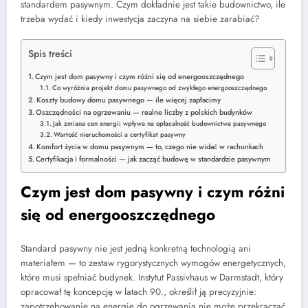
standardem pasywnym. Czym dokładnie jest takie budownictwo, ile
trzeba wydać i kiedy inwestycja zaczyna na siebie zarabiać?
Spis treści
Czym jest dom pasywny i czym różni się od energooszczędnego
Co wyróżnia projekt domu pasywnego od zwykłego energooszczędnego
Koszty budowy domu pasywnego — ile więcej zapłacimy
Oszczędności na ogrzewaniu — realne liczby z polskich budynków
Jak zmiana cen energii wpływa na opłacalność budownictwa pasywnego
Wartość nieruchomości a certyfikat pasywny
Komfort życia w domu pasywnym — to, czego nie widać w rachunkach
Certyfikacja i formalności — jak zacząć budowę w standardzie pasywnym
Czym jest dom pasywny i czym różni
się od energooszczędnego
Standard pasywny nie jest jedną konkretną technologią ani
materiałem — to zestaw rygorystycznych wymogów energetycznych,
które musi spełniać budynek. Instytut Passivhaus w Darmstadt, który
opracował tę koncepcję w latach 90., określił ją precyzyjnie:
zapotrzebowanie na energię do ogrzewania nie może przekraczać