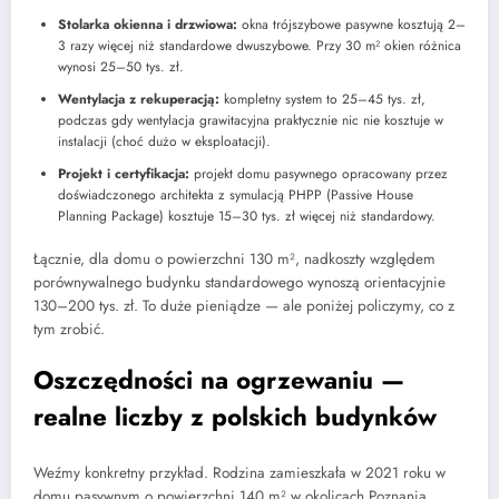
Stolarka okienna i drzwiowa:
okna trójszybowe pasywne kosztują 2–
3 razy więcej niż standardowe dwuszybowe. Przy 30 m² okien różnica
wynosi 25–50 tys. zł.
Wentylacja z rekuperacją:
kompletny system to 25–45 tys. zł,
podczas gdy wentylacja grawitacyjna praktycznie nic nie kosztuje w
instalacji (choć dużo w eksploatacji).
Projekt i certyfikacja:
projekt domu pasywnego opracowany przez
doświadczonego architekta z symulacją PHPP (Passive House
Planning Package) kosztuje 15–30 tys. zł więcej niż standardowy.
Łącznie, dla domu o powierzchni 130 m², nadkoszty względem
porównywalnego budynku standardowego wynoszą orientacyjnie
130–200 tys. zł. To duże pieniądze — ale poniżej policzymy, co z
tym zrobić.
Oszczędności na ogrzewaniu —
realne liczby z polskich budynków
Weźmy konkretny przykład. Rodzina zamieszkała w 2021 roku w
domu pasywnym o powierzchni 140 m² w okolicach Poznania.