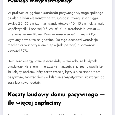
zwykłego energooszczędnego
W praktyce osiągnięcie standardu pasywnego wymaga spójnego
działania kilku elementów naraz. Grubość izolacji ścian sięga
zwykle 25–35 cm (zamiast standardowych 10–15 cm), okna mają
współczynnik U poniżej 0,8 W/(m²·K), a szczelność budynku —
mierzona testem Blower Door — musi wynosić mniej niż 0,6
wymiany powietrza na godzinę. Do tego dochodzi wentylacja
mechaniczna z odzyskiem ciepła (rekuperacja) o sprawności
powyżej 75%.
Dom zero energy idzie jeszcze dalej — zakłada, że budynek
produkuje tyle energii, ile zużywa (najczęściej przez fotowoltaikę).
To kolejny poziom, który coraz częściej łączy się ze standardem
pasywnym, tworząc domy o bilansie energetycznym zbliżonym do
zera lub nawet dodatnim.
Koszty budowy domu pasywnego —
ile więcej zapłacimy