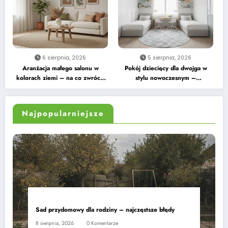
6 sierpnia, 2026
5 sierpnia, 2026
Aranżacja małego salonu w
Pokój dziecięcy dla dwojga w
kolorach ziemi – na co zwrócić
stylu nowoczesnym –
uwagę
praktyczne wskazówki
Najpopularniejsze
Sad przydomowy dla rodziny – najczęstsze błędy
8 sierpnia, 2026
0 Komentarze