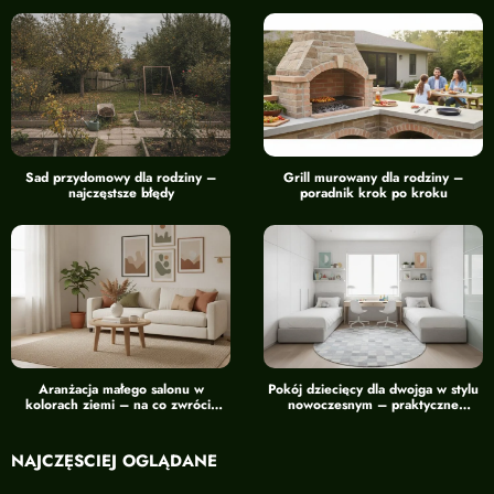
Sad przydomowy dla rodziny –
Grill murowany dla rodziny –
najczęstsze błędy
poradnik krok po kroku
Aranżacja małego salonu w
Pokój dziecięcy dla dwojga w stylu
kolorach ziemi – na co zwrócić
nowoczesnym – praktyczne
uwagę
wskazówki
NAJCZĘŚCIEJ OGLĄDANE