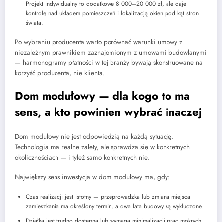
Projekt indywidualny to dodatkowe 8 000–20 000 zł, ale daje
kontrolę nad układem pomieszczeń i lokalizacją okien pod kąt stron
świata.
Po wybraniu producenta warto porównać warunki umowy z
niezależnym prawnikiem zaznajomionym z umowami budowlanymi
— harmonogramy płatności w tej branży bywają skonstruowane na
korzyść producenta, nie klienta.
Dom modułowy — dla kogo to ma
sens, a kto powinien wybrać inaczej
Dom modułowy nie jest odpowiedzią na każdą sytuację.
Technologia ma realne zalety, ale sprawdza się w konkretnych
okolicznościach — i tyleż samo konkretnych nie.
Największy sens inwestycja w dom modułowy ma, gdy:
Czas realizacji jest istotny — przeprowadzka lub zmiana miejsca
zamieszkania ma określony termin, a dwa lata budowy są wykluczone.
Działka jest trudno dostępna lub wymaga minimalizacji prac mokrych