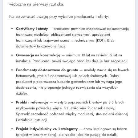
widoczne na pierwszy rzut oka.
Na co zwracać uwagę przy wyborze producenta i oferty:
Certyfikaty i atesty
— producent powinien dysponować dokumentacją
techniczną modułów: obliczeniami statycznymi, aprobatami
technicznymi lub krajowymi ocenami technicznymi (KOT). Brak
dokumentów to czerwona flaga.
Gwarancja na konstrukcję
— minimum 10 lat na szkielet, 5 lat na
instalacje. Producenci pewni swojego produktu dają je bez negocjacji.
Fundamenty dostosowane do gruntu
— moduły stawia się na ławach
betonowych, płycie fundamentowej lub palach śrubowych. Dobry
producent przeprowadza badanie geotechniczne lub wymaga jego
dostarczenia, nie proponuje jednego rozwiązania dla wszystkich
działek.
Próbki i referencje
— wizyty u poprzednich klientów po 3-5 latach
użytkowania powiedzą więcej niż jakikolwiek folder reklamowy.
Sprawdź szczelność połączeń między modułami, stan stolarki okiennej
i działanie instalacji.
Projekt indywidualny vs. katalogowy
— domy katalogowe są tańsze
(projekt wliczony w cenę), ale rzadko idealnie pasują do działki.