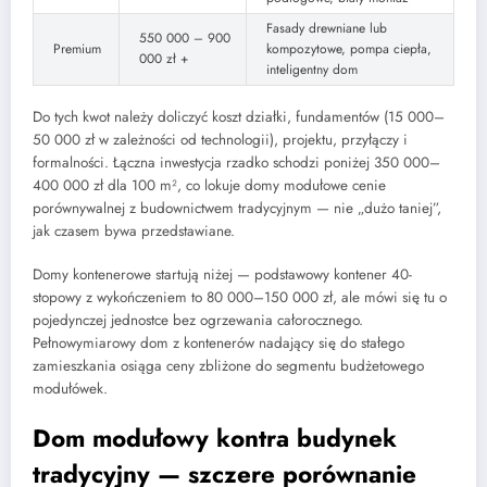
Fasady drewniane lub
550 000 – 900
Premium
kompozytowe, pompа ciepła,
000 zł +
inteligentny dom
Do tych kwot należy doliczyć koszt działki, fundamentów (15 000–
50 000 zł w zależności od technologii), projektu, przyłączy i
formalności. Łączna inwestycja rzadko schodzi poniżej 350 000–
400 000 zł dla 100 m², co lokuje domy modułowe cenie
porównywalnej z budownictwem tradycyjnym — nie „dużo taniej”,
jak czasem bywa przedstawiane.
Domy kontenerowe startują niżej — podstawowy kontener 40-
stopowy z wykończeniem to 80 000–150 000 zł, ale mówi się tu o
pojedynczej jednostce bez ogrzewania całorocznego.
Pełnowymiarowy dom z kontenerów nadający się do stałego
zamieszkania osiąga ceny zbliżone do segmentu budżetowego
modułówek.
Dom modułowy kontra budynek
tradycyjny — szczere porównanie