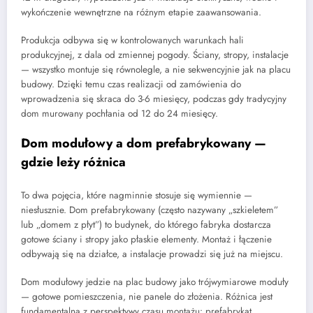
wykończenie wewnętrzne na różnym etapie zaawansowania.
Produkcja odbywa się w kontrolowanych warunkach hali
produkcyjnej, z dala od zmiennej pogody. Ściany, stropy, instalacje
— wszystko montuje się równolegle, a nie sekwencyjnie jak na placu
budowy. Dzięki temu czas realizacji od zamówienia do
wprowadzenia się skraca do 3-6 miesięcy, podczas gdy tradycyjny
dom murowany pochłania od 12 do 24 miesięcy.
Dom modułowy a dom prefabrykowany —
gdzie leży różnica
To dwa pojęcia, które nagminnie stosuje się wymiennie —
niesłusznie. Dom prefabrykowany (często nazywany „szkieletem”
lub „domem z płyt”) to budynek, do którego fabryka dostarcza
gotowe ściany i stropy jako płaskie elementy. Montaż i łączenie
odbywają się na działce, a instalacje prowadzi się już na miejscu.
Dom modułowy jedzie na plac budowy jako trójwymiarowe moduły
— gotowe pomieszczenia, nie panele do złożenia. Różnica jest
fundamentalna z perspektywy czasu montażu: prefabrykat