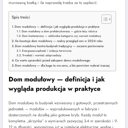
murowaną kostką i ile naprawdę trzeba za to zapłacić.
Spis treści
Dom modułowy — definicja i jak wygląda produkcja w praktyce
Dom modułowy a dom prefabrykowany — gdzie leży różnica
Dom kontenerowy — oddzielna kategoria czy wariant modułowy
Ile kosztuje dom modułowy — realny przegląd cen w 2024 roku
Dom modułowy kontra budynek tradycyjny — szczere porównanie
Energooszczędność i izolacja termiczna
Trwałość i wartość odsprzedaży
Co warto sprawdzić przed zakupem domu modułowego
Dom modułowy — dla kogo to ma sens, a kto powinien wybrać inaczej
Dom modułowy — definicja i jak
wygląda produkcja w praktyce
Dom modułowy to budynek wzniesiony z gotowych, przestrzennych
jednostek — modułów — wyprodukowanych w fabryce i
dostarczonych na działkę jako gotowe bryły. Każdy moduł to
kompletna „skrzynka” o wymiarach zazwyczaj 3-4 m szerokości i 9-
12 m długości, wyposażona już w instalacje elektryczne, wodne i