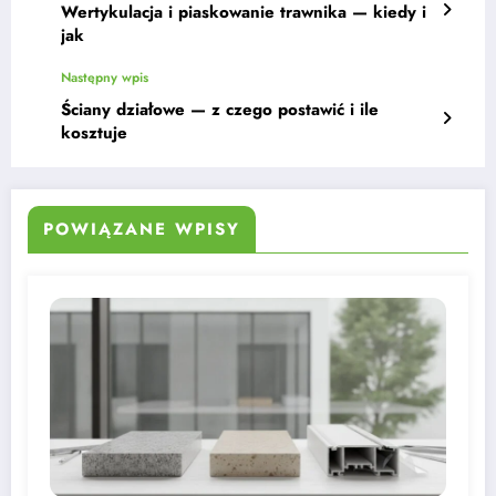
Wertykulacja i piaskowanie trawnika — kiedy i
jak
Następny wpis
Ściany działowe — z czego postawić i ile
kosztuje
POWIĄZANE WPISY