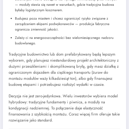
— moduły stawia się nawet w warunkach, gdzie tradycyjna budowa
byłaby logistycznym koszmarem.
Budujesz poza miastem i chcesz ograniczyć ryzyko związane z
zarządzaniem ekipami podwykonawców — produkcja fabryczna
ogranicza zmienność jakości.
Zależy ci na energooszczędności bez wielomiesięcznego nadzoru
budowlanego.
Tradycyjne budownictwo lub dom prefabrykowany będą lepszym
wyborem, gdy planujesz niestandardowy projekt architektoniczny z
dużymi przeszkleniami i skomplikowaną bryłą, gdy masz działkę z
ograniczonym dojazdem dla ciężkiego transportu (żuraw do
montażu modułów waży kilkadziesiąt ton), albo gdy finansujesz
budowę etapami i potrzebujesz rozłożyć wydatki w czasie.
Decyzja nie jest zero-jedynkowa. Wielu inwestorów wybiera model
hybrydowy: tradycyjne fundamenty i piwnica, a moduły na
kondygnacji nadziemnej. To połączenie daje elastyczność
finansowania z szybkością montażu. Coraz więcej firm oferuje takie
rozwiązanie jako standard.