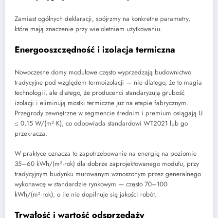
Zamiast ogólnych deklaracji, spójrzmy na konkretne parametry,
które mają znaczenie przy wieloletniem użytkowaniu.
Energooszczędność i izolacja termiczna
Nowoczesne domy modułowe często wyprzedzają budownictwo
tradycyjne pod względem termoizolacji — nie dlatego, że to magia
technologii, ale dlatego, że producenci standaryzują grubość
izolacji i eliminują mostki termiczne już na etapie fabrycznym.
Przegrody zewnętrzne w segmencie średnim i premium osiągają U
≤ 0,15 W/(m²·K), co odpowiada standardowi WT2021 lub go
przekracza.
W praktyce oznacza to zapotrzebowanie na energię na poziomie
35–60 kWh/(m²·rok) dla dobrze zaprojektowanego modułu, przy
tradycyjnym budynku murowanym wznoszonym przez generalnego
wykonawcę w standardzie rynkowym — często 70–100
kWh/(m²·rok), o ile nie dopilnuje się jakości robót.
Trwałość i wartość odsprzedaży