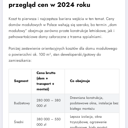
przegląd cen w 2024 roku
Koszt to pierwsza i najczęstsza bariera wejścia w ten temat. Ceny
domów modułowych w Polsce wahają się szeroko, bo termin „dom
modułowy” obejmuje zarówno proste konstrukcje letniskowe, jak i
pełnowartościowe domy całoroczne z trzema sypialniami.
Poniżej zestawienie orientacyjnych kosztów dla domu modułowego
o powierzchni ok. 100 m², stan deweloperski/gotowy do
zamieszkania:
Cena brutto
(dom +
Segment
Co obejmuje
transport +
montaż)
Drewniana konstrukcja,
280 000 – 380
Budżetowy
podstawowe okna, instalacje bez
000 zł
białego montażu
Lepsza izolacja, okna
380 000 – 550
Średni
trzyszybowe, ogrzewanie
000 zł
podłogowe, biały montaż