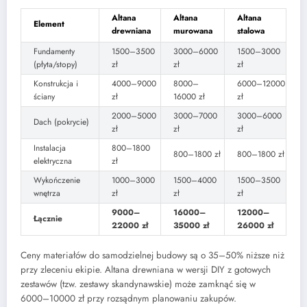
Altana
Altana
Altana
Element
drewniana
murowana
stalowa
Fundamenty
1500–3500
3000–6000
1500–3000
(płyta/stopy)
zł
zł
zł
Konstrukcja i
4000–9000
8000–
6000–12000
ściany
zł
16000 zł
zł
2000–5000
3000–7000
3000–6000
Dach (pokrycie)
zł
zł
zł
Instalacja
800–1800
800–1800 zł
800–1800 zł
elektryczna
zł
Wykończenie
1000–3000
1500–4000
1500–3500
wnętrza
zł
zł
zł
9000–
16000–
12000–
Łącznie
22000 zł
35000 zł
26000 zł
Ceny materiałów do samodzielnej budowy są o 35–50% niższe niż
przy zleceniu ekipie. Altana drewniana w wersji DIY z gotowych
zestawów (tzw. zestawy skandynawskie) może zamknąć się w
6000–10000 zł przy rozsądnym planowaniu zakupów.