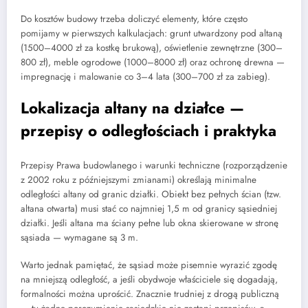
Do kosztów budowy trzeba doliczyć elementy, które często
pomijamy w pierwszych kalkulacjach: grunt utwardzony pod altaną
(1500–4000 zł za kostkę brukową), oświetlenie zewnętrzne (300–
800 zł), meble ogrodowe (1000–8000 zł) oraz ochronę drewna —
impregnację i malowanie co 3–4 lata (300–700 zł za zabieg).
Lokalizacja altany na działce —
przepisy o odległościach i praktyka
Przepisy Prawa budowlanego i warunki techniczne (rozporządzenie
z 2002 roku z późniejszymi zmianami) określają minimalne
odległości altany od granic działki. Obiekt bez pełnych ścian (tzw.
altana otwarta) musi stać co najmniej 1,5 m od granicy sąsiedniej
działki. Jeśli altana ma ściany pełne lub okna skierowane w stronę
sąsiada — wymagane są 3 m.
Warto jednak pamiętać, że sąsiad może pisemnie wyrazić zgodę
na mniejszą odległość, a jeśli obydwoje właściciele się dogadają,
formalności można uprościć. Znacznie trudniej z drogą publiczną