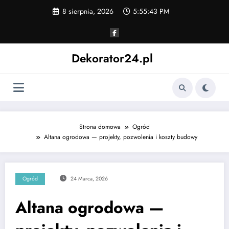
Skip
8 sierpnia, 2026
5:55:44 PM
to
content
Dekorator24.pl
Strona domowa
Ogród
Altana ogrodowa — projekty, pozwolenia i koszty budowy
Ogród
24 Marca, 2026
Altana ogrodowa —