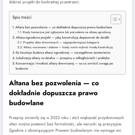
dobrać projekt do konkretnej przestrzeni.
Spis treści
Altana bez pozwolenia — co dokładnie dopuszcza prawo budowlane
Kiedy konieczne jest zgłoszenie lub pozwolenie na altanę ogrodową
Altana ogrodowa projekt — jaką konstrukcję dopasować do działki
Projekty altan drewnianych — najpopularniejsza kategoria
Altany murowane i stalowe — kiedy warto wybrać trwałą konstrukcję
Ile kosztuje budowa altany ogrodowej — szczegółowe zestawienie
Lokalizacja altany na działce — przepisy o odległościach i praktyka
Konserwacja i trwałość altany drewnianej — na co zwrócić uwagę po
budowie
Altana bez pozwolenia — co
dokładnie dopuszcza prawo
budowlane
Przepisy zmieniły się w 2023 roku i dziś większość przydomowych
altan można postawić bez formalności, ale warunki są precyzyjne.
Zgodnie z obowiązującym Prawem budowlanym nie wymaga ani