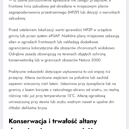
— tu żadne porozumienie sąsiedzkie nie zastąpi przepisów, a
frontowa linia zabudowy jest określana w miejscowym planie
zagospodarowania przestrzennego (MPZP) lub decyzji o warunkach
zabudowy.
Przed ustaleniem lokalizacji warto sprawdzić MPZP w urzędzie
gminy lub przez system ePUAP. Niektóre plany miejscowe zakazują
altan w ogrodach frontowych lub nakładają dodatkowe
ograniczenia kolorystyczne dla obszarów chronionych widokowo.
Odrębne zasady obowiązują na terenach objętych ochroną
konserwatorską lub w granicach obszarów Natura 2000.
Praktyczne wskazówki dotyczące usytuowania to coś więcej niż
przepisy. Altana zwrócona wejściem na południe lub zachód
zapewni wieczorny cień latem. Ustawiona przy żywopłocie lub na
granicy z lasem korzysta z naturalnego ekranu od wiatru, co realną
różnicę robi już przy temperaturze 15°C. Altanę ogrodową
umieszczoną przy stawie lub oczku wodnym nawet w upalne dni
chłodzi delikatna bryza.
Konserwacja i trwałość altany