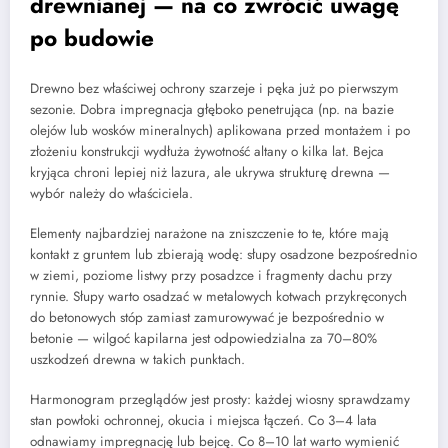
drewnianej — na co zwrócić uwagę
po budowie
Drewno bez właściwej ochrony szarzeje i pęka już po pierwszym
sezonie. Dobra impregnacja głęboko penetrująca (np. na bazie
olejów lub wosków mineralnych) aplikowana przed montażem i po
złożeniu konstrukcji wydłuża żywotność altany o kilka lat. Bejca
kryjąca chroni lepiej niż lazura, ale ukrywa strukturę drewna —
wybór należy do właściciela.
Elementy najbardziej narażone na zniszczenie to te, które mają
kontakt z gruntem lub zbierają wodę: słupy osadzone bezpośrednio
w ziemi, poziome listwy przy posadzce i fragmenty dachu przy
rynnie. Słupy warto osadzać w metalowych kotwach przykręconych
do betonowych stóp zamiast zamurowywać je bezpośrednio w
betonie — wilgoć kapilarna jest odpowiedzialna za 70–80%
uszkodzeń drewna w takich punktach.
Harmonogram przeglądów jest prosty: każdej wiosny sprawdzamy
stan powłoki ochronnej, okucia i miejsca łączeń. Co 3–4 lata
odnawiamy impregnację lub bejcę. Co 8–10 lat warto wymienić