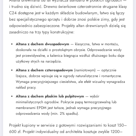
Altana drewniana od lat wyznacza standard w polskich ogrodach —
i trudno się dziwić. Drewno świerkowe czterostronnie strugane klasy
C24 dostępne jest w każdym składzie budowlanym, łatwo się łączy
bez specjalistycznego sprzętu i dobrze znosi polskie zimy, gdy jest
odpowiednio zabezpieczone. Projekty altan drewnianych dzielą się
zasadniczo na trzy typy konstrukcyjne:
Altana z dachem dwuspadowym
— klasyczna, łatwa w montażu,
doskonała na działki o prostokątnym obrysie. Odprowadzanie wody
jest przewidywalne, a kalenica biegnąca wzdłuż dłuższego boku daje
użytkowy strych na narzędzia.
Altana z dachem czterospadowym
(namiotowym) — optycznie
lżejsza, dobrze wpisuje się w ogrody naturalistyczne i romantyczne.
Wymaga precyzyjniejszego ciesielstwa, ale efekt wizualny wynagradza
nakład pracy.
Altana z dachem płaskim lub pulpitowym
— wybór
minimalistycznych ogrodów. Pokrycie papą termozgrzewalną lub
membranami EPDM jest tańsze, jednak wymaga precyzyjnego
odprowadzenia wody (min. 2% spadku).
Projekt kupiony w serwisie z gotowymi rozwiązaniami to koszt 150–
600 zł. Projekt indywidualny od architekta kosztuje zwykle 1200–