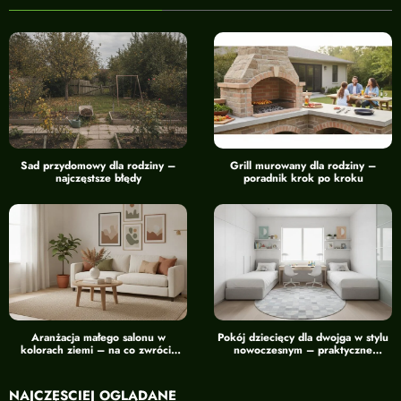
Sad przydomowy dla rodziny –
Grill murowany dla rodziny –
najczęstsze błędy
poradnik krok po kroku
Aranżacja małego salonu w
Pokój dziecięcy dla dwojga w stylu
kolorach ziemi – na co zwrócić
nowoczesnym – praktyczne
uwagę
wskazówki
NAJCZĘŚCIEJ OGLĄDANE