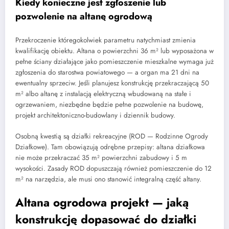
Kiedy konieczne jest zgłoszenie lub
pozwolenie na altanę ogrodową
Przekroczenie któregokolwiek parametru natychmiast zmienia
kwalifikację obiektu. Altana o powierzchni 36 m² lub wyposażona w
pełne ściany działające jako pomieszczenie mieszkalne wymaga już
zgłoszenia do starostwa powiatowego — a organ ma 21 dni na
ewentualny sprzeciw. Jeśli planujesz konstrukcję przekraczającą 50
m² albo altanę z instalacją elektryczną wbudowaną na stałe i
ogrzewaniem, niezbędne będzie pełne pozwolenie na budowę,
projekt architektoniczno-budowlany i dziennik budowy.
Osobną kwestią są działki rekreacyjne (ROD — Rodzinne Ogrody
Działkowe). Tam obowiązują odrębne przepisy: altana działkowa
nie może przekraczać 35 m² powierzchni zabudowy i 5 m
wysokości. Zasady ROD dopuszczają również pomieszczenie do 12
m² na narzędzia, ale musi ono stanowić integralną część altany.
Altana ogrodowa projekt — jaką
konstrukcję dopasować do działki