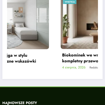
WNĘTRZA
W
Biokominek we wnętrzu w kolorach ziemi –
D
kompletny przewodnik
na
 sierpnia, 2026
3 
Redakcja
NAJNOWSZE POSTY