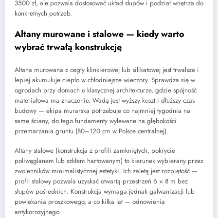
3500 zł, ale pozwala dostosować układ słupów i podział wnętrza do
konkretnych potrzeb.
Altany murowane i stalowe — kiedy warto
wybrać trwałą konstrukcję
Altana murowana z cegły klinkierowej lub silikatowej jest trwalsza i
lepiej akumuluje ciepło w chłodniejsze wieczory. Sprawdza się w
ogrodach przy domach o klasycznej architekturze, gdzie spójność
materiałowa ma znaczenie. Wadą jest wyższy koszt i dłuższy czas
budowy — ekipa murarska potrzebuje co najmniej tygodnia na
same ściany, do tego fundamenty wylewane na głębokości
przemarzania gruntu (80–120 cm w Polsce centralnej).
Altany stalowe (konstrukcja z profili zamkniętych, pokrycie
poliwęglanem lub szkłem hartowanym) to kierunek wybierany przez
zwolenników minimalistycznej estetyki. Ich zaletą jest rozpiętość —
profil stalowy pozwala uzyskać otwartą przestrzeń 6 × 8 m bez
słupów pośrednich. Konstrukcja wymaga jednak galwanizacji lub
powlekania proszkowego, a co kilka lat — odnowienia
antykorozyjnego.