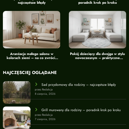
najczęstsze błędy
poradnik krok po kroku
Aranżacja małego salonu w
Pokój dziecięcy dla dwojga w stylu
kolorach ziemi – na co zwrócić
nowoczesnym – praktyczne
uwagę
wskazówki
NAJCZĘŚCIEJ OGLĄDANE
Sad przydomowy dla rodziny – najczęstsze błędy
przez Redakcja
8 sierpnia, 2026
Grill murowany dla rodziny – poradnik krok po kroku
przez Redakcja
7 sierpnia, 2026