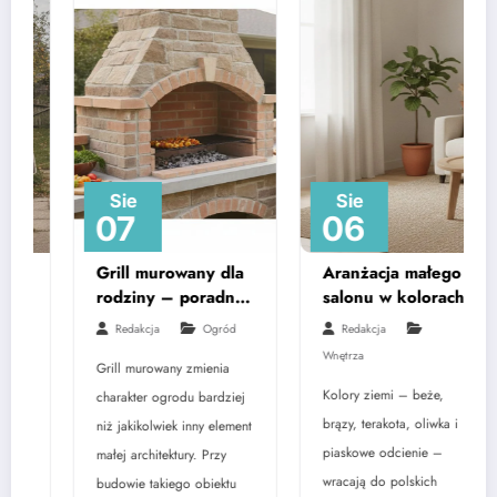
Sie
Sie
07
06
Grill murowany dla
Aranżacja małego
rodziny – poradnik
salonu w kolorach
krok po kroku
ziemi – na co
Redakcja
Ogród
Redakcja
zwrócić uwagę
Wnętrza
Grill murowany zmienia
Kolory ziemi – beże,
charakter ogrodu bardziej
brązy, terakota, oliwka i
niż jakikolwiek inny element
piaskowe odcienie –
małej architektury. Przy
wracają do polskich
budowie takiego obiektu