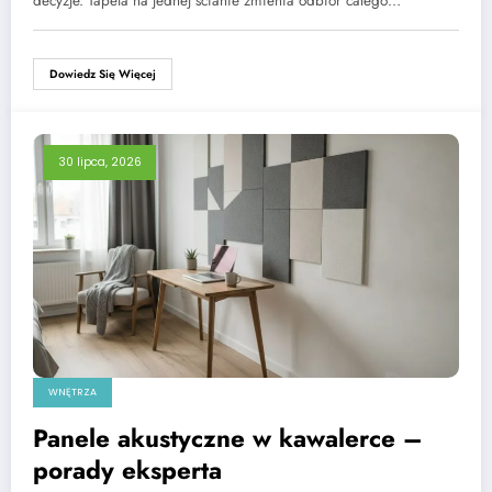
decyzje. Tapeta na jednej ścianie zmienia odbiór całego…
Dowiedz Się Więcej
30 lipca, 2026
WNĘTRZA
Panele akustyczne w kawalerce –
porady eksperta