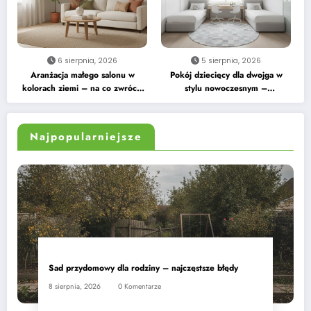
6 sierpnia, 2026
5 sierpnia, 2026
Aranżacja małego salonu w
Pokój dziecięcy dla dwojga w
kolorach ziemi – na co zwrócić
stylu nowoczesnym –
uwagę
praktyczne wskazówki
Najpopularniejsze
Sad przydomowy dla rodziny – najczęstsze błędy
8 sierpnia, 2026
0 Komentarze