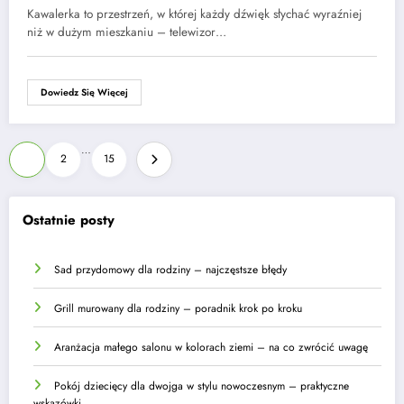
Kawalerka to przestrzeń, w której każdy dźwięk słychać wyraźniej
niż w dużym mieszkaniu – telewizor…
Dowiedz Się Więcej
Stronicowanie
…
1
2
15
wpisów
Ostatnie posty
Sad przydomowy dla rodziny – najczęstsze błędy
Grill murowany dla rodziny – poradnik krok po kroku
Aranżacja małego salonu w kolorach ziemi – na co zwrócić uwagę
Pokój dziecięcy dla dwojga w stylu nowoczesnym – praktyczne
wskazówki