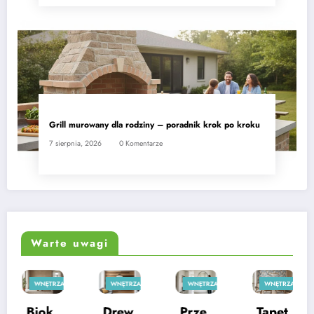
Grill murowany dla rodziny – poradnik krok po kroku
7 sierpnia, 2026
0 Komentarze
Warte uwagi
WNĘTRZA
WNĘTRZA
WNĘTRZA
WNĘTRZA
Prze
Drew
Tapet
Tapet